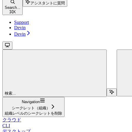
アシスタントに質問
Search...
⌘
K
Support
Devin
Devin
検索...
Navigation
シークレット（組織）
組織レベルのシークレットを削除
クラウド
CLI
デスクトップ