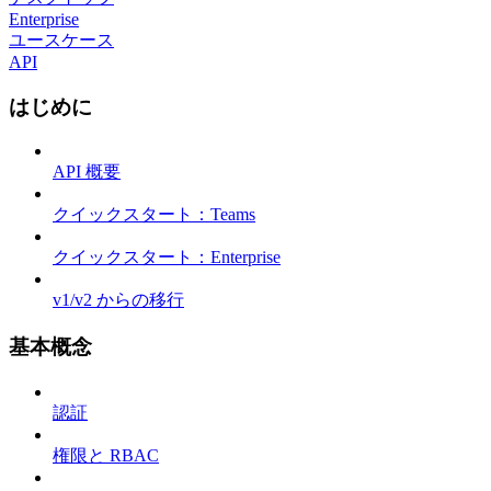
Enterprise
ユースケース
API
はじめに
API 概要
クイックスタート：Teams
クイックスタート：Enterprise
v1/v2 からの移行
基本概念
認証
権限と RBAC