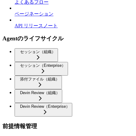
よくあるフロー
ページネーション
API リリースノート
Agentのライフサイクル
セッション（組織）
セッション（Enterprise）
添付ファイル（組織）
Devin Review（組織）
Devin Review（Enterprise）
前提情報管理