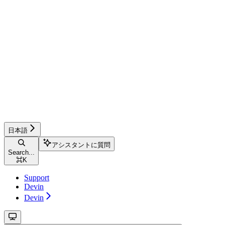
日本語
アシスタントに質問
Search...
⌘
K
Support
Devin
Devin