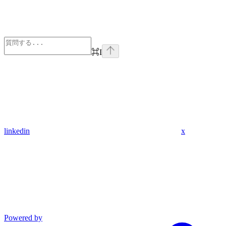
⌘
I
linkedin
x
Powered by