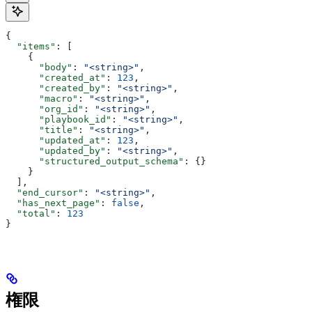
{
  "items"
: [
    {
      "body"
: 
"<string>"
,
      "created_at"
: 
123
,
      "created_by"
: 
"<string>"
,
      "macro"
: 
"<string>"
,
      "org_id"
: 
"<string>"
,
      "playbook_id"
: 
"<string>"
,
      "title"
: 
"<string>"
,
      "updated_at"
: 
123
,
      "updated_by"
: 
"<string>"
,
      "structured_output_schema"
: {}
    }
  ],
  "end_cursor"
: 
"<string>"
,
  "has_next_page"
: 
false
,
  "total"
: 
123
}
権限