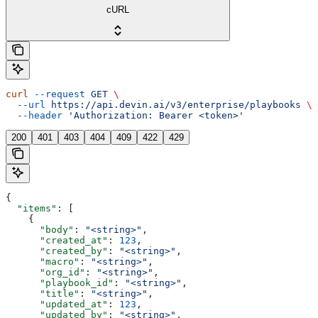
cURL
curl
 --request
 GET
 \
  --url
 https://api.devin.ai/v3/enterprise/playbooks
 \
  --header
 'Authorization: Bearer <token>'
200
401
403
404
409
422
429
{
  "items"
: [
    {
      "body"
: 
"<string>"
,
      "created_at"
: 
123
,
      "created_by"
: 
"<string>"
,
      "macro"
: 
"<string>"
,
      "org_id"
: 
"<string>"
,
      "playbook_id"
: 
"<string>"
,
      "title"
: 
"<string>"
,
      "updated_at"
: 
123
,
      "updated_by"
: 
"<string>"
,