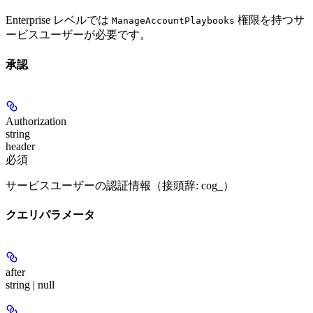
Enterprise レベルでは
権限を持つサ
ManageAccountPlaybooks
ービスユーザーが必要です。
承認
Authorization
string
header
必須
サービスユーザーの認証情報（接頭辞: cog_）
クエリパラメータ
after
string | null