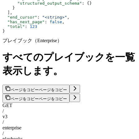
      "structured_output_schema"
: {}
    }
  ],
  "end_cursor"
: 
"<string>"
,
  "has_next_page"
: 
false
,
  "total"
: 
123
}
プレイブック（Enterprise）
すべてのプレイブックを一覧
表示します。
ページをコピー
ページをコピー
ページをコピー
ページをコピー
GET
/
v3
/
enterprise
/
playbooks