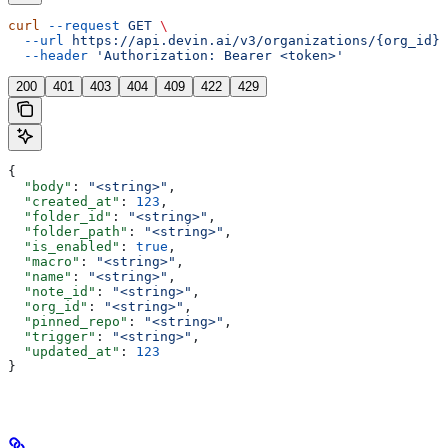
curl
 --request
 GET
 \
  --url
 https://api.devin.ai/v3/organizations/{org_id}/
  --header
 'Authorization: Bearer <token>'
200
401
403
404
409
422
429
{
  "body"
: 
"<string>"
,
  "created_at"
: 
123
,
  "folder_id"
: 
"<string>"
,
  "folder_path"
: 
"<string>"
,
  "is_enabled"
: 
true
,
  "macro"
: 
"<string>"
,
  "name"
: 
"<string>"
,
  "note_id"
: 
"<string>"
,
  "org_id"
: 
"<string>"
,
  "pinned_repo"
: 
"<string>"
,
  "trigger"
: 
"<string>"
,
  "updated_at"
: 
123
}