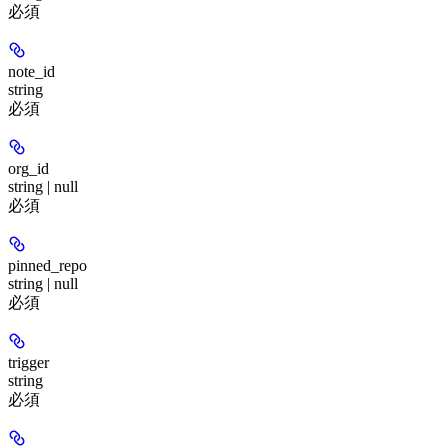
必須
note_id
string
必須
org_id
string | null
必須
pinned_repo
string | null
必須
trigger
string
必須