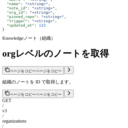
  "name"
: 
"<string>"
,
  "note_id"
: 
"<string>"
,
  "org_id"
: 
"<string>"
,
  "pinned_repo"
: 
"<string>"
,
  "trigger"
: 
"<string>"
,
  "updated_at"
: 
123
}
Knowledgeノート（組織）
orgレベルのノートを取得
ページをコピー
ページをコピー
組織のノートを ID で取得します。
ページをコピー
ページをコピー
GET
/
v3
/
organizations
/