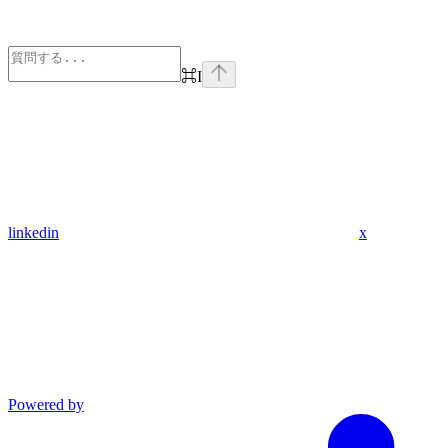
⌘
I
linkedin
x
Powered by