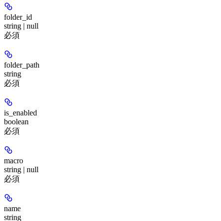
folder_id
string | null
必須
folder_path
string
必須
is_enabled
boolean
必須
macro
string | null
必須
name
string