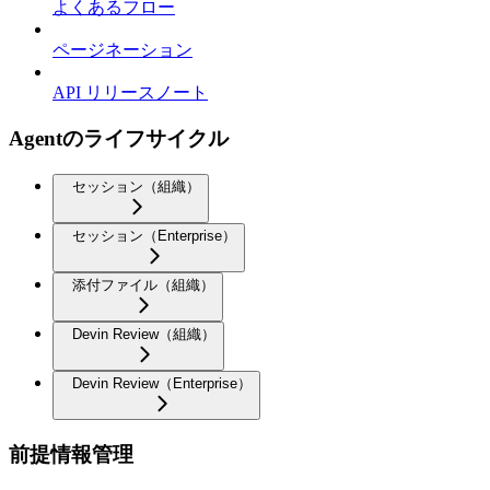
よくあるフロー
ページネーション
API リリースノート
Agentのライフサイクル
セッション（組織）
セッション（Enterprise）
添付ファイル（組織）
Devin Review（組織）
Devin Review（Enterprise）
前提情報管理