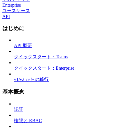
Enterprise
ユースケース
API
はじめに
API 概要
クイックスタート：Teams
クイックスタート：Enterprise
v1/v2 からの移行
基本概念
認証
権限と RBAC