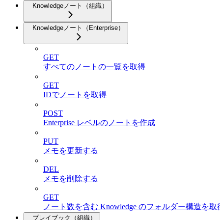
Knowledgeノート（組織）
Knowledgeノート（Enterprise）
GET
すべてのノートの一覧を取得
GET
IDでノートを取得
POST
Enterprise レベルのノートを作成
PUT
メモを更新する
DEL
メモを削除する
GET
ノート数を含む Knowledge のフォルダー構造を
プレイブック（組織）