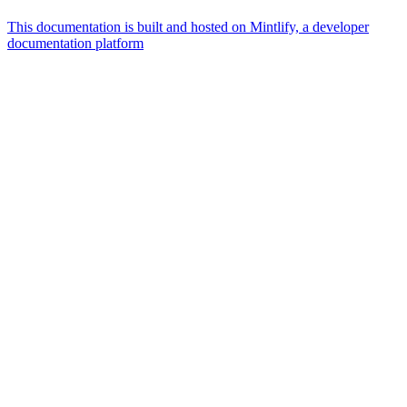
This documentation is built and hosted on Mintlify, a developer
documentation platform
Assistant
Responses
are
generated
using
AI
and
may
contain
mistakes.