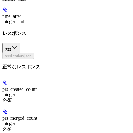
time_after
integer | null
レスポンス
200
application/json
正常なレスポンス
prs_created_count
integer
必須
prs_merged_count
integer
必須