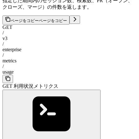
指定した期間内のセッション数、検索数、PR（オープン、
クローズ、マージ）の件数を返します。
ページをコピー
ページをコピー
GET
/
v3
/
enterprise
/
metrics
/
usage
GET 利用状況メトリクス