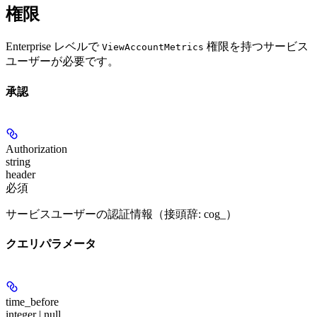
権限
Enterprise レベルで
権限を持つサービス
ViewAccountMetrics
ユーザーが必要です。
承認
Authorization
string
header
必須
サービスユーザーの認証情報（接頭辞: cog_）
クエリパラメータ
time_before
integer | null