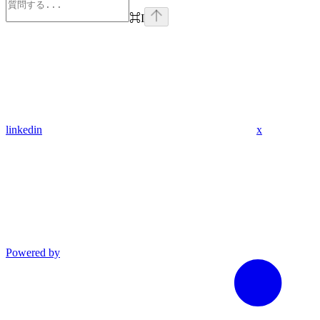
⌘
I
linkedin
x
Powered by