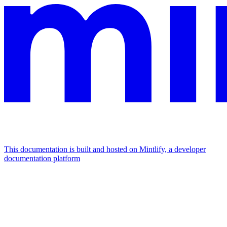
This documentation is built and hosted on Mintlify, a developer
documentation platform
Assistant
Responses
are