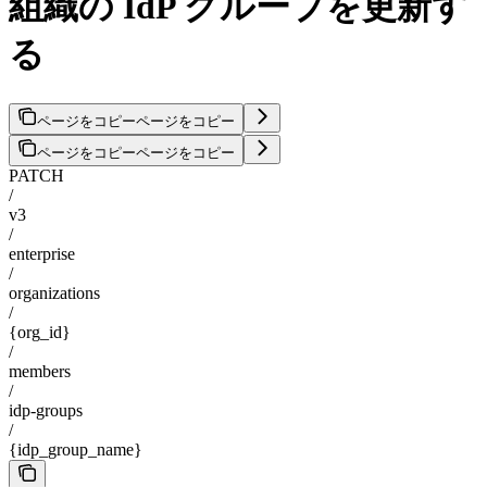
組織の IdP グループを更新す
る
ページをコピー
ページをコピー
ページをコピー
ページをコピー
PATCH
/
v3
/
enterprise
/
organizations
/
{org_id}
/
members
/
idp-groups
/
{idp_group_name}