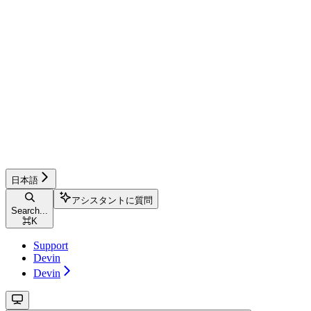
日本語
アシスタントに質問
Search...
⌘
K
Support
Devin
Devin