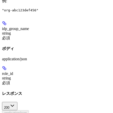
例
:
"org-abc123def456"
idp_group_name
string
必須
ボディ
application/json
role_id
string
必須
レスポンス
200
application/json