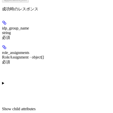
成功時のレスポンス
idp_group_name
string
必須
role_assignments
RoleAssignment · object[]
必須
Show
child attributes