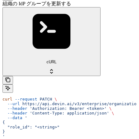
組織の IdP グループを更新する
cURL
curl
 --request
 PATCH
 \
  --url
 https://api.devin.ai/v3/enterprise/organizatio
  --header
 'Authorization: Bearer <token>'
 \
  --header
 'Content-Type: application/json'
 \
  --data
 '
{
  "role_id": "<string>"
}
'