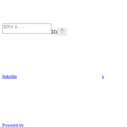
⌘
I
linkedin
x
Powered by