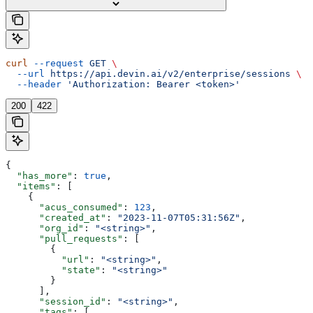
curl
 --request
 GET
 \
  --url
 https://api.devin.ai/v2/enterprise/sessions
 \
  --header
 'Authorization: Bearer <token>'
200
422
{
  "has_more"
: 
true
,
  "items"
: [
    {
      "acus_consumed"
: 
123
,
      "created_at"
: 
"2023-11-07T05:31:56Z"
,
      "org_id"
: 
"<string>"
,
      "pull_requests"
: [
        {
          "url"
: 
"<string>"
,
          "state"
: 
"<string>"
        }
      ],
      "session_id"
: 
"<string>"
,
      "tags"
: [