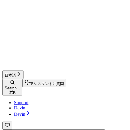
日本語
アシスタントに質問
Search...
⌘
K
Support
Devin
Devin