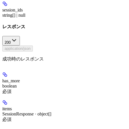
session_ids
string[] | null
レスポンス
200
application/json
成功時のレスポンス
has_more
boolean
必須
items
SessionResponse · object[]
必須