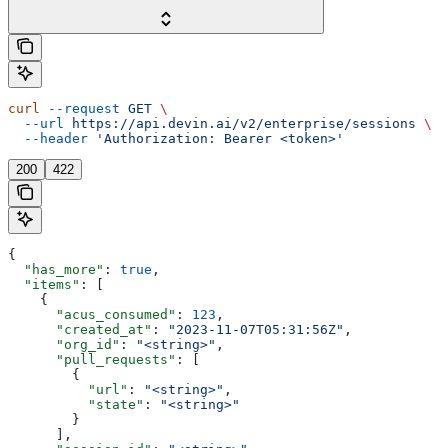
curl
 --request
 GET
 \
  --url
 https://api.devin.ai/v2/enterprise/sessions
 \
  --header
 'Authorization: Bearer <token>'
200
422
{
  "has_more"
: 
true
,
  "items"
: [
    {
      "acus_consumed"
: 
123
,
      "created_at"
: 
"2023-11-07T05:31:56Z"
,
      "org_id"
: 
"<string>"
,
      "pull_requests"
: [
        {
          "url"
: 
"<string>"
,
          "state"
: 
"<string>"
        }
      ],