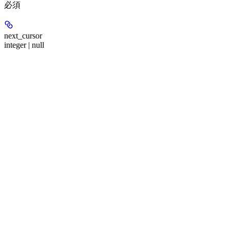
必須
next_cursor
integer | null