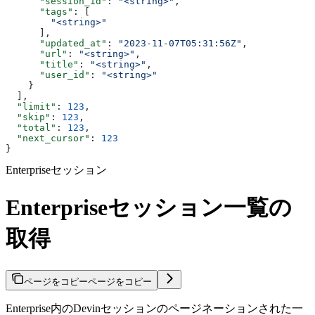
      "session_id"
: 
"<string>"
,
      "tags"
: [
        "<string>"
      ],
      "updated_at"
: 
"2023-11-07T05:31:56Z"
,
      "url"
: 
"<string>"
,
      "title"
: 
"<string>"
,
      "user_id"
: 
"<string>"
    }
  ],
  "limit"
: 
123
,
  "skip"
: 
123
,
  "total"
: 
123
,
  "next_cursor"
: 
123
}
Enterpriseセッション
Enterpriseセッション一覧の
取得
ページをコピー
ページをコピー
Enterprise内のDevinセッションのページネーションされた一