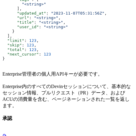
        "<string>"
      ],
      "updated_at"
: 
"2023-11-07T05:31:56Z"
,
      "url"
: 
"<string>"
,
      "title"
: 
"<string>"
,
      "user_id"
: 
"<string>"
    }
  ],
  "limit"
: 
123
,
  "skip"
: 
123
,
  "total"
: 
123
,
  "next_cursor"
: 
123
}
Enterprise管理者の個人用APIキーが必要です。
Enterprise内のすべてのDevinセッションについて、基本的な
セッション情報、プルリクエスト（PR）データ、および
ACUの消費量を含む、ページネーションされた一覧を返し
ます。
承認