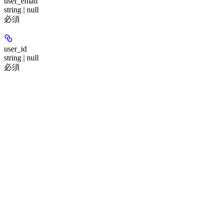
user_email
string | null
必須
user_id
string | null
必須