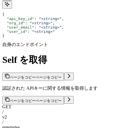
{
  "api_key_id"
: 
"<string>"
,
  "org_id"
: 
"<string>"
,
  "user_email"
: 
"<string>"
,
  "user_id"
: 
"<string>"
}
自身のエンドポイント
Self を取得
ページをコピー
ページをコピー
認証された APIキーに関する情報を取得します
ページをコピー
ページをコピー
GET
/
v2
/
enterprise