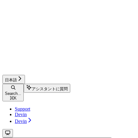
日本語
アシスタントに質問
Search...
⌘
K
Support
Devin
Devin