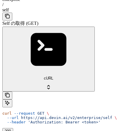
/
self
Self の取得 (GET)
cURL
curl
 --request
 GET
 \
  --url
 https://api.devin.ai/v2/enterprise/self
 \
  --header
 'Authorization: Bearer <token>'