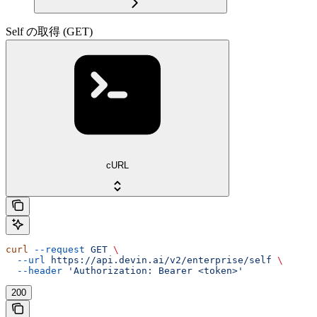
Self の取得 (GET)
cURL
curl
 --request
 GET
 \
  --url
 https://api.devin.ai/v2/enterprise/self
 \
  --header
 'Authorization: Bearer <token>'
200