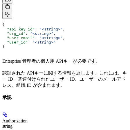
200
{
  "api_key_id"
: 
"<string>"
,
  "org_id"
: 
"<string>"
,
  "user_email"
: 
"<string>"
,
  "user_id"
: 
"<string>"
}
Enterprise 管理者の個人用 APIキーが必要です。
認証された APIキーに関する情報を返します。これには、キ
ー ID、関連付けられたユーザー ID、ユーザーのメールアド
レス、組織 ID が含まれます。
承認
Authorization
string