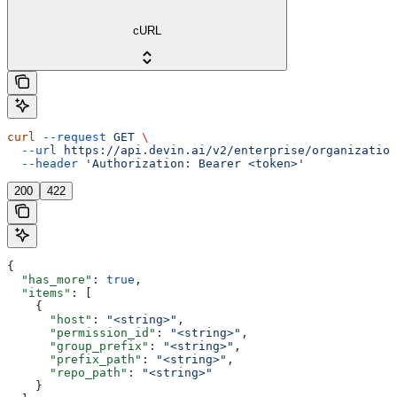
cURL
curl
 --request
 GET
 \
  --url
 https://api.devin.ai/v2/enterprise/organization
  --header
 'Authorization: Bearer <token>'
200
422
{
  "has_more"
: 
true
,
  "items"
: [
    {
      "host"
: 
"<string>"
,
      "permission_id"
: 
"<string>"
,
      "group_prefix"
: 
"<string>"
,
      "prefix_path"
: 
"<string>"
,
      "repo_path"
: 
"<string>"
    }