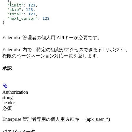
  ],
  "limit"
: 
123
,
  "skip"
: 
123
,
  "total"
: 
123
,
  "next_cursor"
: 
123
}
Enterprise 管理者の個人用 APIキーが必要です。
Enterprise 内で、特定の組織がアクセスできる git リポジトリ
権限のページネーション対応一覧を返します。
承認
Authorization
string
header
必須
Enterprise 管理者専用の個人用 API キー (apk_user_*)
パスパラメータ