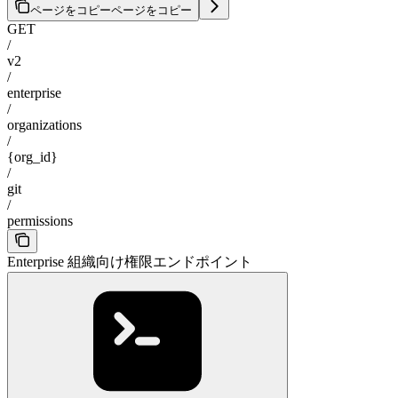
ページをコピー
ページをコピー
GET
/
v2
/
enterprise
/
organizations
/
{org_id}
/
git
/
permissions
Enterprise 組織向け権限エンドポイント