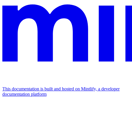
This documentation is built and hosted on Mintlify, a developer
documentation platform
Assistant
Responses