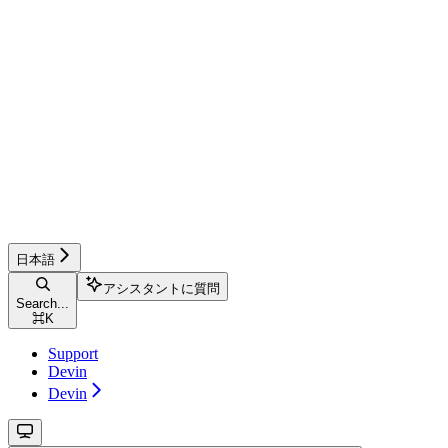
日本語
アシスタントに質問
Search...
⌘
K
Support
Devin
Devin