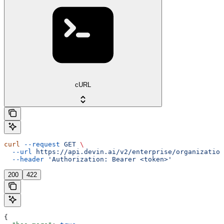
cURL
curl
 --request
 GET
 \
  --url
 https://api.devin.ai/v2/enterprise/organization
  --header
 'Authorization: Bearer <token>'
200
422
{