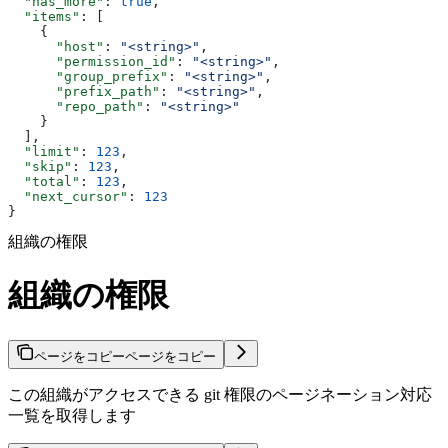
  "has_more"
: 
true
,
  "items"
: [
    {
      "host"
: 
"<string>"
,
      "permission_id"
: 
"<string>"
,
      "group_prefix"
: 
"<string>"
,
      "prefix_path"
: 
"<string>"
,
      "repo_path"
: 
"<string>"
    }
  ],
  "limit"
: 
123
,
  "skip"
: 
123
,
  "total"
: 
123
,
  "next_cursor"
: 
123
}
組織の権限
組織の権限
ページをコピー
ページをコピー
この組織がアクセスできる git 権限のページネーション対応
一覧を取得します