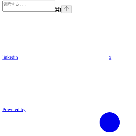
⌘
I
linkedin
x
Powered by