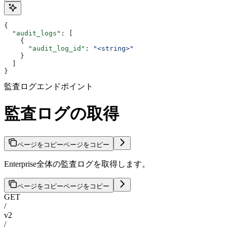
{
  "audit_logs"
: [
    {
      "audit_log_id"
: 
"<string>"
    }
  ]
}
監査ログエンドポイント
監査ログの取得
ページをコピー
ページをコピー
Enterprise全体の監査ログを取得します。
ページをコピー
ページをコピー
GET
/
v2
/