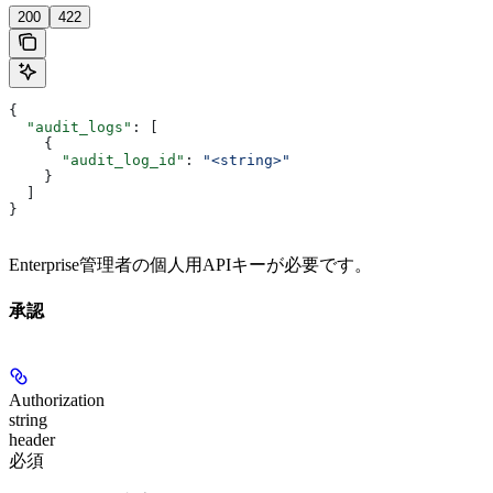
200
422
{
  "audit_logs"
: [
    {
      "audit_log_id"
: 
"<string>"
    }
  ]
}
Enterprise管理者の個人用APIキーが必要です。
承認
Authorization
string
header
必須