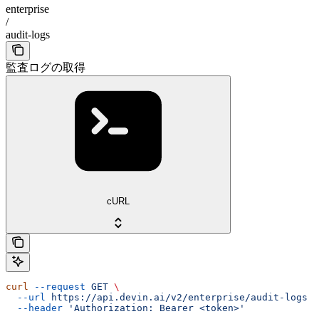
enterprise
/
audit-logs
監査ログの取得
cURL
curl
 --request
 GET
 \
  --url
 https://api.devin.ai/v2/enterprise/audit-logs
 \
  --header
 'Authorization: Bearer <token>'