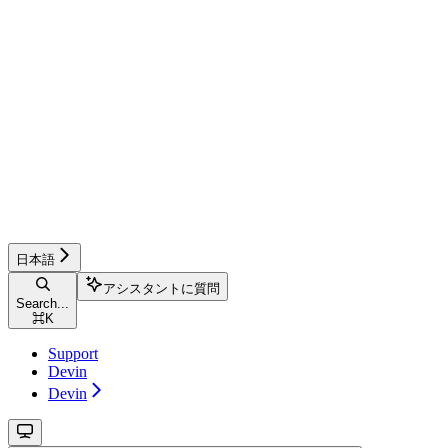
日本語
アシスタントに質問
Search...
⌘
K
Support
Devin
Devin