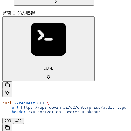
監査ログの取得
cURL
curl
 --request
 GET
 \
  --url
 https://api.devin.ai/v2/enterprise/audit-logs
 \
  --header
 'Authorization: Bearer <token>'
200
422