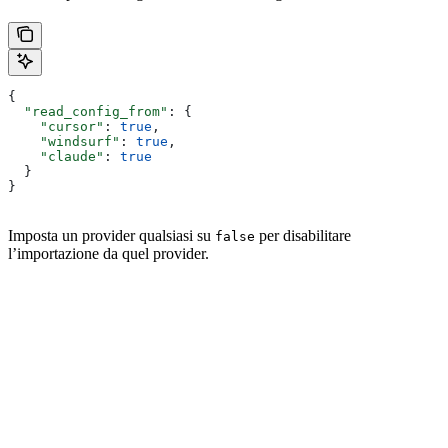
{
  "read_config_from"
: {
    "cursor"
: 
true
,
    "windsurf"
: 
true
,
    "claude"
: 
true
  }
}
Imposta un provider qualsiasi su
per disabilitare
false
l’importazione da quel provider.