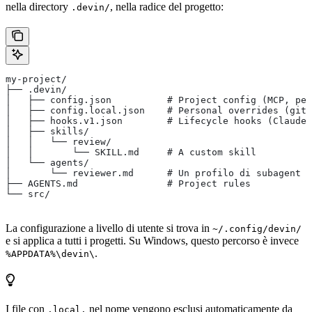
nella directory
, nella radice del progetto:
.devin/
my-project/
├── .devin/
│   ├── config.json          # Project config (MCP, per
│   ├── config.local.json    # Personal overrides (giti
│   ├── hooks.v1.json        # Lifecycle hooks (Claude 
│   ├── skills/
│   │   └── review/
│   │       └── SKILL.md     # A custom skill
│   └── agents/
│       └── reviewer.md      # Un profilo di subagent p
├── AGENTS.md                # Project rules
└── src/
La configurazione a livello di utente si trova in
~/.config/devin/
e si applica a tutti i progetti. Su Windows, questo percorso è invece
.
%APPDATA%\devin\
I file con
nel nome vengono esclusi automaticamente da
.local.