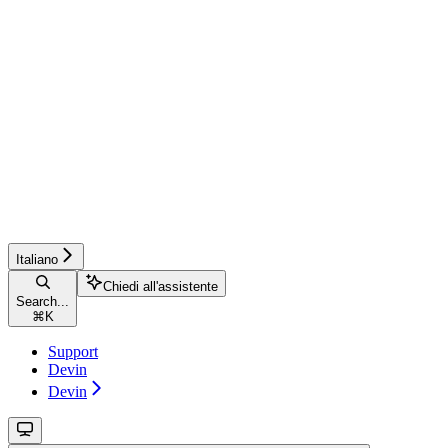
Italiano
Chiedi all'assistente
Search...
⌘
K
Support
Devin
Devin