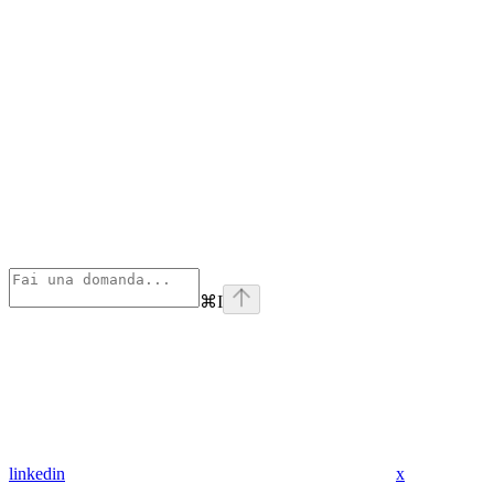
⌘
I
linkedin
x