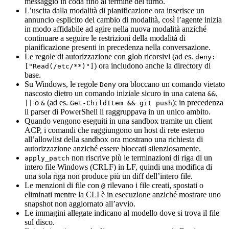
messaggio in coda fino al termine del turno.
L’uscita dalla modalità di pianificazione ora inserisce un
annuncio esplicito del cambio di modalità, così l’agente inizia
in modo affidabile ad agire nella nuova modalità anziché
continuare a seguire le restrizioni della modalità di
pianificazione presenti in precedenza nella conversazione.
Le regole di autorizzazione con glob ricorsivi (ad es.
deny:
) ora includono anche la directory di
["Read(/etc/**)"]
base.
Su Windows, le regole
ora bloccano un comando vietato
Deny
nascosto dietro un comando iniziale sicuro in una catena
,
&&
o
(ad es.
); in precedenza
||
&
Get-ChildItem && git push
il parser di PowerShell li raggruppava in un unico ambito.
Quando vengono eseguiti in una sandbox tramite un client
ACP, i comandi che raggiungono un host di rete esterno
all’allowlist della sandbox ora mostrano una richiesta di
autorizzazione anziché essere bloccati silenziosamente.
non riscrive più le terminazioni di riga di un
apply_patch
intero file Windows (CRLF) in LF, quindi una modifica di
una sola riga non produce più un diff dell’intero file.
Le menzioni di file con
rilevano i file creati, spostati o
@
eliminati mentre la CLI è in esecuzione anziché mostrare uno
snapshot non aggiornato all’avvio.
Le immagini allegate indicano al modello dove si trova il file
sul disco.