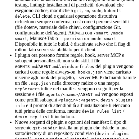
testing, linting): installazioni di pacchetti, download che
eseguono codice, modifiche a
,
,
,
git
rm
sudo
kubectl
, CLI cloud e qualsiasi operazione distruttiva
delete
richiedono sempre conferma, così come i percorsi sensibili
(file dotenv, materiale delle chiavi, configurazione Git,
configurazione dell’agent). Attivala con
,
/smart
/mode
, Maiusc+Tab o
.
smart
--permission-mode smart
Disponibile in tutte le build, è disattivata salvo che il flag di
rollout lato server sia abilitato per il client.
I plugin ora possono fornire regole, hook, server MCP e
subagent personalizzati, non solo skill. I file
/
/
del plugin vengono
AGENTS.md
AGENT.md
.windsurfrules
caricati come regole always-on,
viene caricato
hooks.json
insieme agli hook del progetto, i server MCP dichiarati tramite
un file
nella directory radice o una mappa
.mcp.json
inline nel manifest vengono eseguiti per la
mcpServers
sessione e i file
vengono esposti
agents/<name>/AGENT.md
come profili subagent
.
<plugin>:<agent>
devin plugins
e il prompt di attendibilità all’installazione li elencano
info
tutti prima della conferma, mentre
/
devin rules list
li includono.
devin mcp list
Nuove sorgenti di plugin e opzioni del manifest: il tipo di
sorgente
installa un plugin che risiede in una
git-subdir
sottodirectory di un repository condiviso (
devin plugins
), un