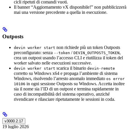
cicli ripetuti di comandi vuoti.
Il banner “Aggiornamento vX disponibile!” non pubblicizzerà
mai una versione precedente a quella in esecuzione.
Outposts
non richiede più un token Outposts
devin worker start
preconfigurato: senza
/
,
--token
DEVIN_OUTPOSTS_TOKEN
crea un outpost usando l’accesso CLI e riutilizza il token del
worker salvato nelle esecuzioni successive.
scarica il binario
devin worker start
devin-remote
corretto su Windows x64 e propaga l’ambiente di sistema
Windows, risolvendo l’arresto anomalo immediato
os error
in ogni sessione Outposts su Windows. Accetta inoltre
10106
sia il nome sia l’ID di un outpost e termina rapidamente in
caso di incompatibilità del sistema operativo, anziché
rivendicare e rilasciare ripetutamente le sessioni in coda.
v3000.2.17
19 luglio 2026