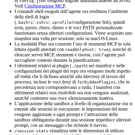
in
vengono migrate automaticamente all’avvio.
config.json
Vedi
Configurazione MCP
.
I comandi shell eseguiti dall’agente ora ereditano l’ambiente
della shell di login
(
/
/
/configurazione fish), quindi
.bashrc
.zshrc
.zprofile
nvm, pyenv, rbenv, direnv e le voci PATH personalizzate
funzionano senza ulteriori configurazioni. Viene acquisito uno
snapshot una volta per sessione; solo su macOS/Linux.
La modalità Plan ora consente l’uso di strumenti MCP in sola
lettura (quelli annotati con
), nonché di
readOnlyHint: true
elencare server MCP, strumenti e risorse, così l’agente può
raccogliere contesto durante la pianificazione.
I riferimenti relativi ai plugin (
) nei manifest e nelle
./path
configurazioni dei plugin del repo ora vengono risolti rispetto
all’entità che li dichiara anziché alla directory di lavoro del
processo, incluse le voci deny di
, che in
forbiddenPlugins
precedenza non corrispondevano a nulla. I manifest con
riferimenti relativi non risolvibili ora non vengono analizzati,
anziché contenere una voce silenziosamente inattiva.
L’applicazione della sandbox a livello di organizzazione ora si
estende alle sessioni in esecuzione: le impostazioni del team
vengono aggiornate a ogni prompt e l’attivazione della
sandbox obbligatoria durante una sessione impedisce ulteriori
prompt, con un messaggio che richiede il riavvio.
visualizza tutte le dimensioni di utilizzo
/session-stats