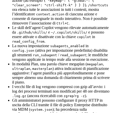
azione (ad esempio
{ "keymap": { "global": {
).
"clear_screen": "ctrl-shift-k" } } }
/shortcuts
ora elenca tutte le associazioni in tutti i contesti, mostra
l’identificatore
di ciascuna azione e
context.action
consente di riassegnarle in modo interattivo. Non è possibile
rimuovere l’associazione di
.
Ctrl+C
Le skill dell’agent Copilot vengono rilevate automaticamente
da
e
e possono
.github/skills/
~/.copilot/skills/
essere attivate o disattivate con la chiave
in
copilot
.
read_config_from
La nuova impostazione
in
subagents_enabled
(attiva per impostazione predefinita) disabilita
config.json
gli strumenti
/
; le modifiche
run_subagent
read_subagent
vengono applicate in tempo reale alla sessione in esecuzione.
In modalità Plan, una parola chiave megaplan (
,
megaplan
,
) attiva indicazioni di pianificazione
ultraplan
masterplan
aggiuntive: l’agent pianifica più approfonditamente e pone
sempre almeno una domanda di chiarimento prima di scrivere
il piano.
I vecchi file di log vengono compressi con gzip all’avvio: i
log dei processi terminati non modificati per 48 ore diventano
(ancora ricercabili con
/
).
.log.gz
zgrep
rg -z
Gli amministratori possono configurare il proxy HTTP in
uscita della CLI tramite il file di policy Enterprise distribuito
via MDM (
); ha precedenza sulla
system.json