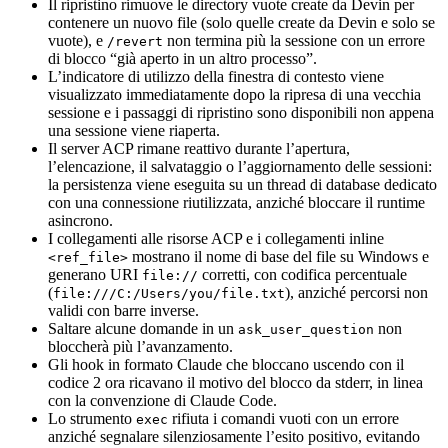
Il ripristino rimuove le directory vuote create da Devin per
contenere un nuovo file (solo quelle create da Devin e solo se
vuote), e
non termina più la sessione con un errore
/revert
di blocco “già aperto in un altro processo”.
L’indicatore di utilizzo della finestra di contesto viene
visualizzato immediatamente dopo la ripresa di una vecchia
sessione e i passaggi di ripristino sono disponibili non appena
una sessione viene riaperta.
Il server ACP rimane reattivo durante l’apertura,
l’elencazione, il salvataggio o l’aggiornamento delle sessioni:
la persistenza viene eseguita su un thread di database dedicato
con una connessione riutilizzata, anziché bloccare il runtime
asincrono.
I collegamenti alle risorse ACP e i collegamenti inline
mostrano il nome di base del file su Windows e
<ref_file>
generano URI
corretti, con codifica percentuale
file://
(
), anziché percorsi non
file:///C:/Users/you/file.txt
validi con barre inverse.
Saltare alcune domande in un
non
ask_user_question
bloccherà più l’avanzamento.
Gli hook in formato Claude che bloccano uscendo con il
codice 2 ora ricavano il motivo del blocco da stderr, in linea
con la convenzione di Claude Code.
Lo strumento
rifiuta i comandi vuoti con un errore
exec
anziché segnalare silenziosamente l’esito positivo, evitando