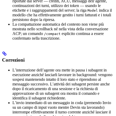
riportate dal server — crediti, ACU, messaggi dell’agente,
continuazioni dei turni, utilizzo dei token — usando le
etichette e i raggruppamenti del server; la riga
indica il
Model
modello che ha effettivamente gestito i turni fatturati e i totali
persistono dopo la ripresa.
La compattazione automatica del contesto non viene più
mostrata nello scrollback né nella vista della conversazione
ACP; un comando
esplicito continua a essere
/compact
confermato nella trascrizione.
Correzioni
L’interruzione dell’agente ora mette in pausa i subagent in
esecuzione anziché lasciarli lavorare in background: vengono
sospesi mantenendo intatto il loro stato e riprendono al
messaggio successivo. L’attività dei subagent persiste anche
dopo il ricaricamento di una sessione e la richiesta di
approvazione di un subagent ora mostra il comando e
identifica il subagent richiedente.
L’invio immediato di un messaggio in coda (premendo Invio
su un campo di input vuoto mentre Devin sta lavorando)
interrompe effettivamente il turno corrente anziché lasciare il