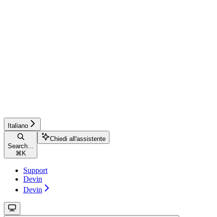
Italiano
Chiedi all'assistente
Search...
⌘
K
Support
Devin
Devin