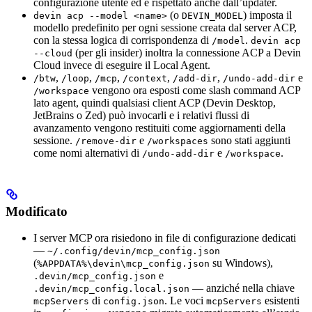
configurazione utente ed è rispettato anche dall’updater.
(o
) imposta il
devin acp --model <name>
DEVIN_MODEL
modello predefinito per ogni sessione creata dal server ACP,
con la stessa logica di corrispondenza di
.
/model
devin acp
(per gli insider) inoltra la connessione ACP a Devin
--cloud
Cloud invece di eseguire il Local Agent.
,
,
,
,
,
e
/btw
/loop
/mcp
/context
/add-dir
/undo-add-dir
vengono ora esposti come slash command ACP
/workspace
lato agent, quindi qualsiasi client ACP (Devin Desktop,
JetBrains o Zed) può invocarli e i relativi flussi di
avanzamento vengono restituiti come aggiornamenti della
sessione.
e
sono stati aggiunti
/remove-dir
/workspaces
come nomi alternativi di
e
.
/undo-add-dir
/workspace
Modificato
I server MCP ora risiedono in file di configurazione dedicati
—
~/.config/devin/mcp_config.json
(
su Windows),
%APPDATA%\devin\mcp_config.json
e
.devin/mcp_config.json
— anziché nella chiave
.devin/mcp_config.local.json
di
. Le voci
esistenti
mcpServers
config.json
mcpServers