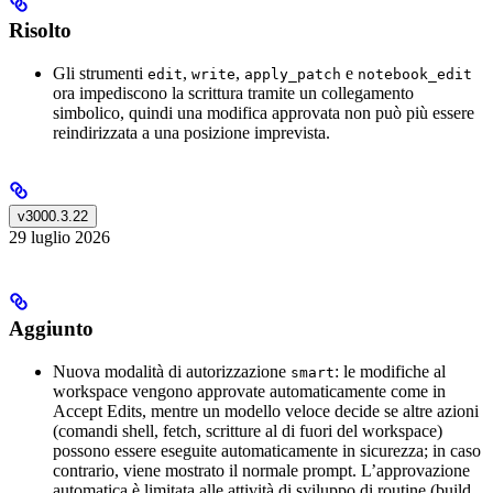
Risolto
Gli strumenti
,
,
e
edit
write
apply_patch
notebook_edit
ora impediscono la scrittura tramite un collegamento
simbolico, quindi una modifica approvata non può più essere
reindirizzata a una posizione imprevista.
v3000.3.22
29 luglio 2026
Aggiunto
Nuova modalità di autorizzazione
: le modifiche al
smart
workspace vengono approvate automaticamente come in
Accept Edits, mentre un modello veloce decide se altre azioni
(comandi shell, fetch, scritture al di fuori del workspace)
possono essere eseguite automaticamente in sicurezza; in caso
contrario, viene mostrato il normale prompt. L’approvazione
automatica è limitata alle attività di sviluppo di routine (build,