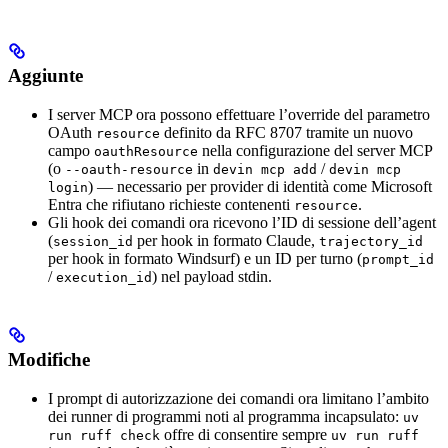
Aggiunte
I server MCP ora possono effettuare l’override del parametro
OAuth
definito da RFC 8707 tramite un nuovo
resource
campo
nella configurazione del server MCP
oauthResource
(o
in
/
--oauth-resource
devin mcp add
devin mcp
) — necessario per provider di identità come Microsoft
login
Entra che rifiutano richieste contenenti
.
resource
Gli hook dei comandi ora ricevono l’ID di sessione dell’agent
(
per hook in formato Claude,
session_id
trajectory_id
per hook in formato Windsurf) e un ID per turno (
prompt_id
/
) nel payload stdin.
execution_id
Modifiche
I prompt di autorizzazione dei comandi ora limitano l’ambito
dei runner di programmi noti al programma incapsulato:
uv
offre di consentire sempre
run ruff check
uv run ruff