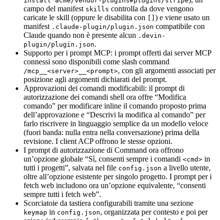
install acme/vendor-plugins#plugins/stripe
campo del manifest
controlla da dove vengono
skills
caricate le skill (oppure le disabilita con
) e viene usato un
[]
manifest
compatibile con
.claude-plugin/plugin.json
Claude quando non è presente alcun
.devin-
.
plugin/plugin.json
Supporto per i prompt MCP: i prompt offerti dai server MCP
connessi sono disponibili come slash command
, con gli argomenti associati per
/mcp__<server>__<prompt>
posizione agli argomenti dichiarati del prompt.
Approvazioni dei comandi modificabili: il prompt di
autorizzazione dei comandi shell ora offre “Modifica
comando” per modificare inline il comando proposto prima
dell’approvazione e “Descrivi la modifica al comando” per
farlo riscrivere in linguaggio semplice da un modello veloce
(fuori banda: nulla entra nella conversazione) prima della
revisione. I client ACP offrono le stesse opzioni.
I prompt di autorizzazione di Command ora offrono
un’opzione globale “Sì, consenti sempre i comandi
in
<cmd>
tutti i progetti”, salvata nel file
a livello utente,
config.json
oltre all’opzione esistente per singolo progetto. I prompt per i
fetch web includono ora un’opzione equivalente, “consenti
sempre tutti i fetch web”.
Scorciatoie da tastiera configurabili tramite una sezione
in
, organizzata per contesto e poi per
keymap
config.json