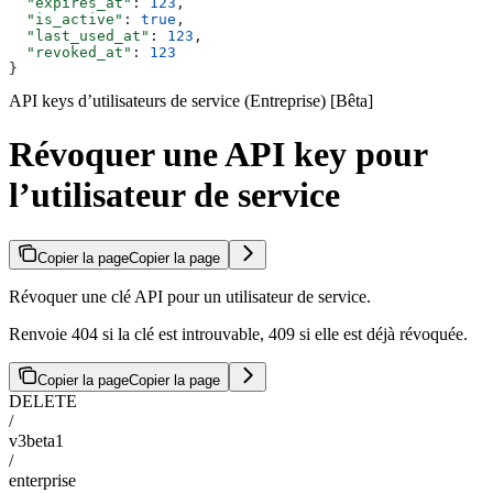
  "expires_at"
: 
123
,
  "is_active"
: 
true
,
  "last_used_at"
: 
123
,
  "revoked_at"
: 
123
}
API keys d’utilisateurs de service (Entreprise) [Bêta]
Révoquer une API key pour
l’utilisateur de service
Copier la page
Copier la page
Révoquer une clé API pour un utilisateur de service.
Renvoie 404 si la clé est introuvable, 409 si elle est déjà révoquée.
Copier la page
Copier la page
DELETE
/
v3beta1
/
enterprise