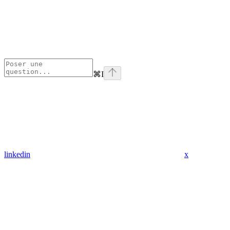
⌘
I
linkedin
x