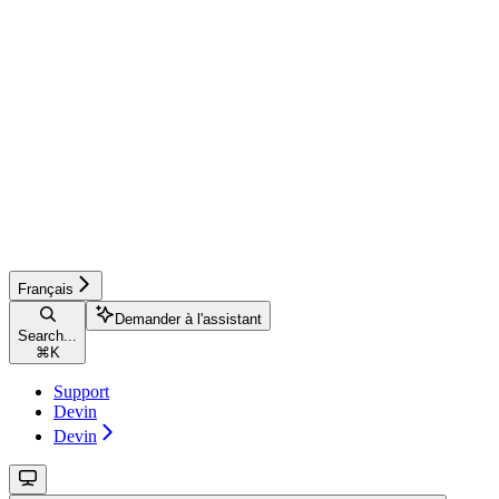
Français
Demander à l'assistant
Search...
⌘
K
Support
Devin
Devin