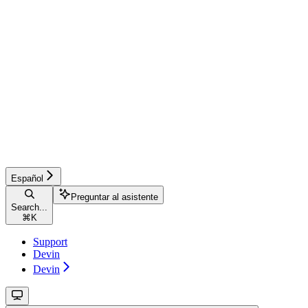
Español
Preguntar al asistente
Search...
⌘
K
Support
Devin
Devin