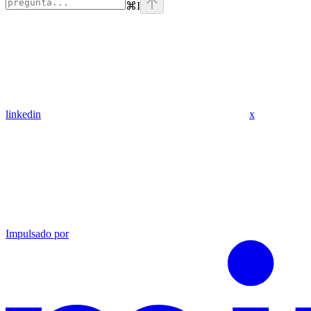
⌘
I
linkedin
x
Impulsado por