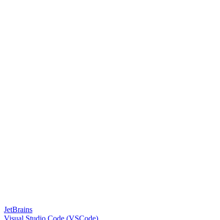
JetBrains
Visual Studio Code (VSCode)