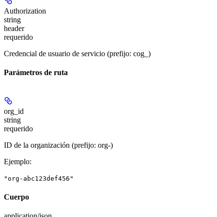
Authorization
string
header
requerido
Credencial de usuario de servicio (prefijo: cog_)
Parámetros de ruta
org_id
string
requerido
ID de la organización (prefijo: org-)
Ejemplo
:
"org-abc123def456"
Cuerpo
application/json