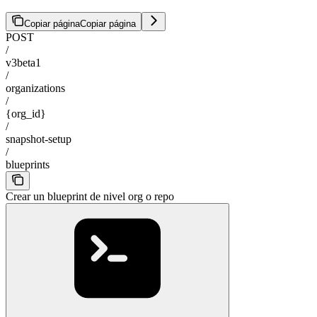
Copiar página
Copiar página
POST
/
v3beta1
/
organizations
/
{org_id}
/
snapshot-setup
/
blueprints
Crear un blueprint de nivel org o repo