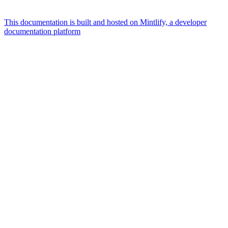
This documentation is built and hosted on Mintlify, a developer
documentation platform
Assistant
Responses
are
generated
using
AI
and
may
contain
mistakes.