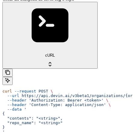
cURL
curl
 --request
 POST
 \
  --url
 https://api.devin.ai/v3beta1/organizations/{org
  --header
 'Authorization: Bearer <token>'
 \
  --header
 'Content-Type: application/json'
 \
  --data
 '
{
  "contents": "<string>",
  "repo_name": "<string>"
}
'