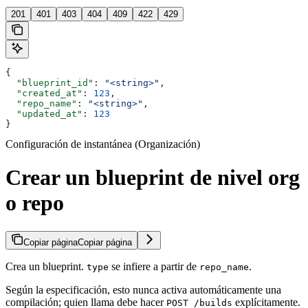
201
401
403
404
409
422
429
{
  "blueprint_id"
: 
"<string>"
,
  "created_at"
: 
123
,
  "repo_name"
: 
"<string>"
,
  "updated_at"
: 
123
}
Configuración de instantánea (Organización)
Crear un blueprint de nivel org
o repo
Copiar página
Copiar página
Crea un blueprint.
se infiere a partir de
.
type
repo_name
Según la especificación, esto nunca activa automáticamente una
compilación; quien llama debe hacer
explícitamente.
POST /builds