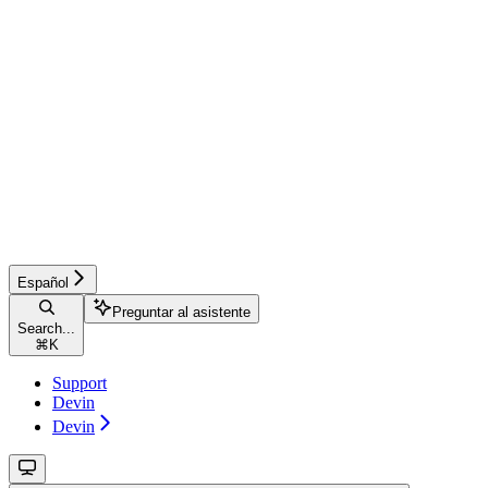
Español
Preguntar al asistente
Search...
⌘
K
Support
Devin
Devin