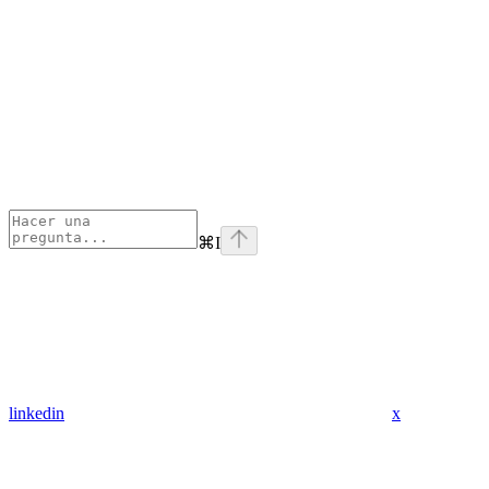
⌘
I
linkedin
x