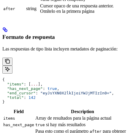
Cursor opaco de una respuesta anterior.
string
after
Omítelo en la primera página
Formato de respuesta
Las respuestas de tipo lista incluyen metadatos de paginación:
{
  "items"
: [
...
],
  "has_next_page"
: 
true
,
  "end_cursor"
: 
"eyJsYXN0X2lkIjoiYWJjMTIzIn0="
,
  "total"
: 
142
}
Field
Description
Array de resultados para la página actual
items
si hay más resultados
has_next_page
true
Pasa esto como el parámetro
para obtener
after