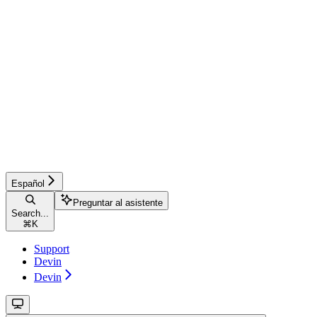
Español
Preguntar al asistente
Search...
⌘
K
Support
Devin
Devin