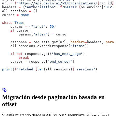
url 
=
 f
"https://api.devin.ai/v3/organizations/
{
org_id
}
/
headers 
=
 {
"Authorization"
: 
f
"Bearer 
{
os.environ[
'DEVIN
all_sessions 
=
 []
cursor 
=
 None
while
 True
:
    params 
=
 {
"first"
: 
50
}
    if
 cursor:
        params[
"after"
] 
=
 cursor
    response 
=
 requests.get(url, 
headers
=
headers, 
param
    all_sessions.extend(response[
"items"
])
    if
 not
 response.get(
"has_next_page"
):
        break
    cursor 
=
 response[
"end_cursor"
]
print
(
f
"Fetched 
{
len
(all_sessions)
}
 sessions"
)
Migración desde paginación basada en
offset
Si estás migrando desde la API v1 o v2, reemplaza
/
offset
limit