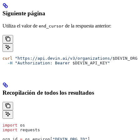
Siguiente página
Utiliza el valor de
de la respuesta anterior:
end_cursor
curl
 "https://api.devin.ai/v3/organizations/
$DEVIN_ORG_
  -H
 "Authorization: Bearer 
$DEVIN_API_KEY
"
Recopilación de todos los resultados
import
 os
import
 requests
org_id 
=
 os.environ[
"DEVIN_ORG_ID"
]