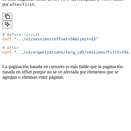
por
/
:
after
first
# Before (v1/v2)
curl
 ".../v1/sessions?offset=50&limit=25"
# After
curl
 ".../v3/organizations/{org_id}/sessions?first=25&a
La paginación basada en cursores es más fiable que la paginación
basada en offset porque no se ve afectada por elementos que se
agregan o eliminan entre páginas.