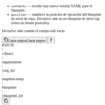
— escribe una nueva versión YAML para el
contents
blueprint.
— establece la posición de ejecución del blueprint
position
de nivel de repo. Devuelve
en un blueprint de nivel org
400
(estos no tienen posición).
Devuelve
cuando el cuerpo está vacío.
400
Copiar página
Copiar página
PATCH
/
v3beta1
/
organizations
/
{org_id}
/
snapshot-setup
/
blueprints
/
{blueprint_id}