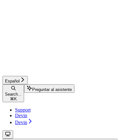
Español
Preguntar al asistente
Search...
⌘
K
Support
Devin
Devin