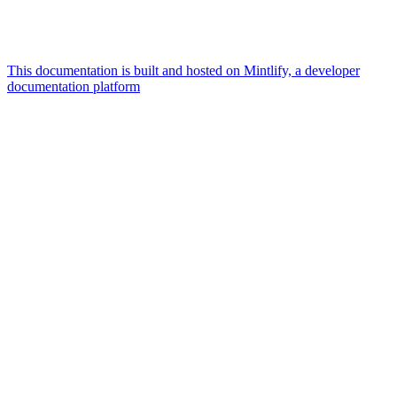
This documentation is built and hosted on Mintlify, a developer
documentation platform
Assistant
Responses
are
generated
using
AI
and
may
contain
mistakes.