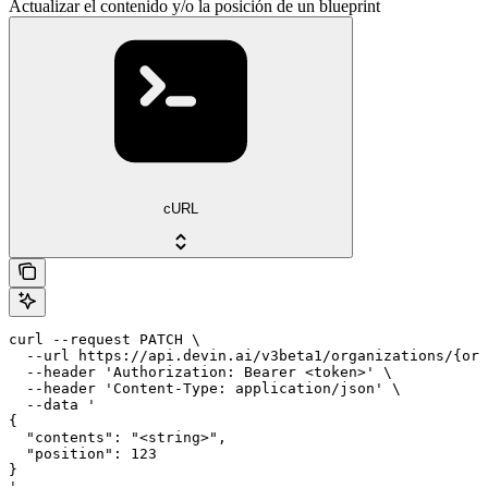
Actualizar el contenido y/o la posición de un blueprint
cURL
curl --request PATCH \

  --url https://api.devin.ai/v3beta1/organizations/{org
  --header 'Authorization: Bearer <token>' \

  --header 'Content-Type: application/json' \

  --data '

{

  "contents": "<string>",

  "position": 123

}

'