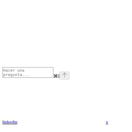
⌘
I
linkedin
x