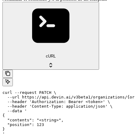
cURL
curl --request PATCH \

  --url https://api.devin.ai/v3beta1/organizations/{org
  --header 'Authorization: Bearer <token>' \

  --header 'Content-Type: application/json' \

  --data '

{

  "contents": "<string>",

  "position": 123

}

'