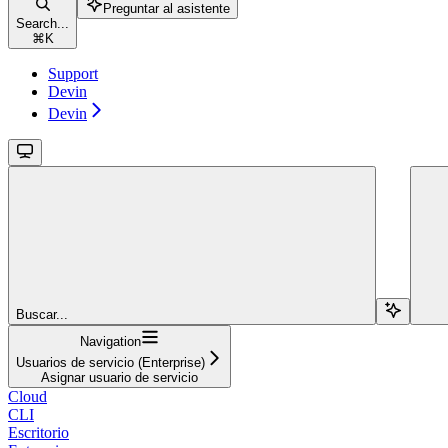
Preguntar al asistente
Search...
⌘
K
Support
Devin
Devin
Buscar...
Navigation
Usuarios de servicio (Enterprise)
Asignar usuario de servicio
Cloud
CLI
Escritorio