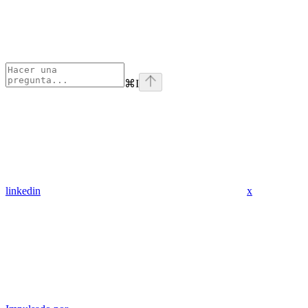
⌘
I
linkedin
x