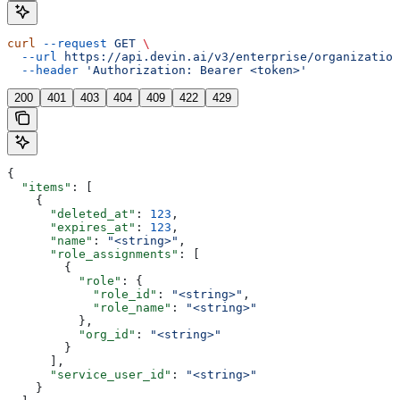
curl
 --request
 GET
 \
  --url
 https://api.devin.ai/v3/enterprise/organization
  --header
 'Authorization: Bearer <token>'
200
401
403
404
409
422
429
{
  "items"
: [
    {
      "deleted_at"
: 
123
,
      "expires_at"
: 
123
,
      "name"
: 
"<string>"
,
      "role_assignments"
: [
        {
          "role"
: {
            "role_id"
: 
"<string>"
,
            "role_name"
: 
"<string>"
          },
          "org_id"
: 
"<string>"
        }
      ],
      "service_user_id"
: 
"<string>"
    }