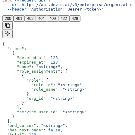
curl
 --request
 GET
 \
  --url
 https://api.devin.ai/v3/enterprise/organization
  --header
 'Authorization: Bearer <token>'
200
401
403
404
409
422
429
{
  "items"
: [
    {
      "deleted_at"
: 
123
,
      "expires_at"
: 
123
,
      "name"
: 
"<string>"
,
      "role_assignments"
: [
        {
          "role"
: {
            "role_id"
: 
"<string>"
,
            "role_name"
: 
"<string>"
          },
          "org_id"
: 
"<string>"
        }
      ],
      "service_user_id"
: 
"<string>"
    }
  ],
  "end_cursor"
: 
"<string>"
,
  "has_next_page"
: 
false
,
  "total"
: 
123