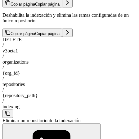
Copiar página
Copiar página
Deshabilita la indexación y elimina las ramas configuradas de un
único repositorio.
Copiar página
Copiar página
DELETE
/
v3beta1
/
organizations
/
{org_id}
/
repositories
/
{repository_path}
/
indexing
Eliminar un repositorio de la indexación