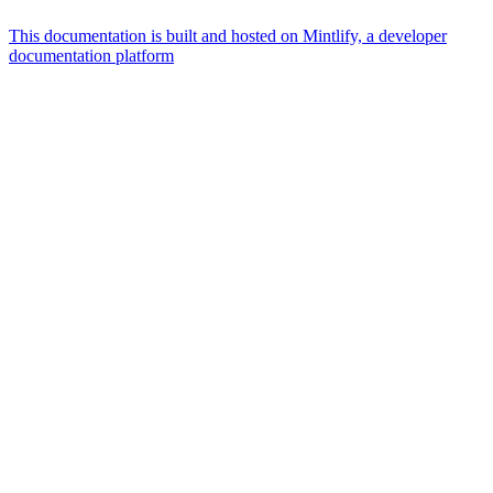
This documentation is built and hosted on Mintlify, a developer
documentation platform
Assistant
Responses
are
generated
using
AI
and
may
contain
mistakes.