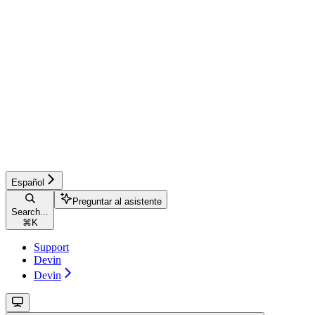
Español
Preguntar al asistente
Search...
⌘
K
Support
Devin
Devin