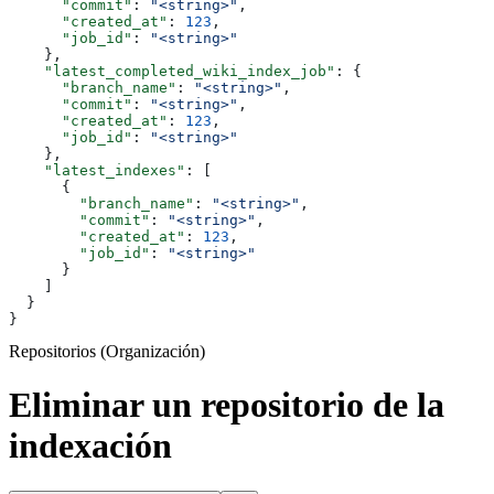
      "commit"
: 
"<string>"
,
      "created_at"
: 
123
,
      "job_id"
: 
"<string>"
    },
    "latest_completed_wiki_index_job"
: {
      "branch_name"
: 
"<string>"
,
      "commit"
: 
"<string>"
,
      "created_at"
: 
123
,
      "job_id"
: 
"<string>"
    },
    "latest_indexes"
: [
      {
        "branch_name"
: 
"<string>"
,
        "commit"
: 
"<string>"
,
        "created_at"
: 
123
,
        "job_id"
: 
"<string>"
      }
    ]
  }
}
Repositorios (Organización)
Eliminar un repositorio de la
indexación