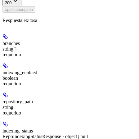
200
application/json
Respuesta exitosa
branches
string[]
requerido
indexing_enabled
boolean
requerido
repository_path
string
requerido
indexing_status
RepoIndexingStatusResponse · object | null