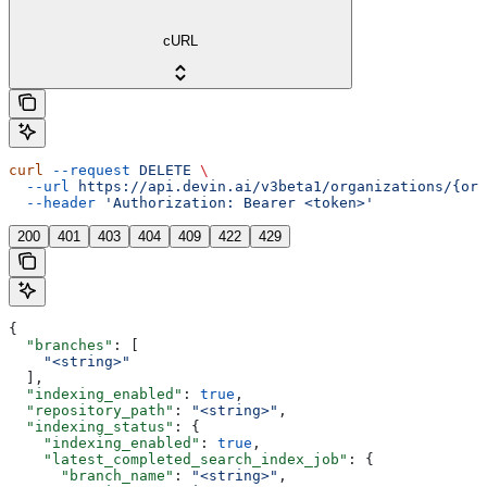
cURL
curl
 --request
 DELETE
 \
  --url
 https://api.devin.ai/v3beta1/organizations/{org
  --header
 'Authorization: Bearer <token>'
200
401
403
404
409
422
429
{
  "branches"
: [
    "<string>"
  ],
  "indexing_enabled"
: 
true
,
  "repository_path"
: 
"<string>"
,
  "indexing_status"
: {
    "indexing_enabled"
: 
true
,
    "latest_completed_search_index_job"
: {
      "branch_name"
: 
"<string>"
,