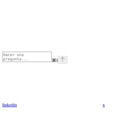
⌘
I
linkedin
x