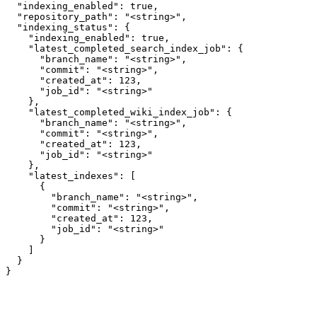
  "indexing_enabled": true,

  "repository_path": "<string>",

  "indexing_status": {

    "indexing_enabled": true,

    "latest_completed_search_index_job": {

      "branch_name": "<string>",

      "commit": "<string>",

      "created_at": 123,

      "job_id": "<string>"

    },

    "latest_completed_wiki_index_job": {

      "branch_name": "<string>",

      "commit": "<string>",

      "created_at": 123,

      "job_id": "<string>"

    },

    "latest_indexes": [

      {

        "branch_name": "<string>",

        "commit": "<string>",

        "created_at": 123,

        "job_id": "<string>"

      }

    ]

  }

}