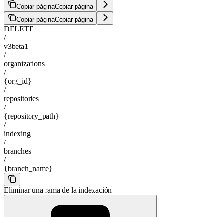
Copiar página
Copiar página
Copiar página
Copiar página
DELETE
/
v3beta1
/
organizations
/
{org_id}
/
repositories
/
{repository_path}
/
indexing
/
branches
/
{branch_name}
Eliminar una rama de la indexación