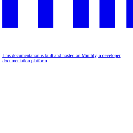
This documentation is built and hosted on Mintlify, a developer
documentation platform
Assistant
Responses
are
generated
using
AI
and
may
contain