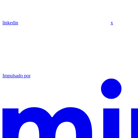
linkedin
x
Impulsado por