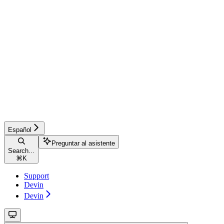
Español
Preguntar al asistente
Search...
⌘
K
Support
Devin
Devin