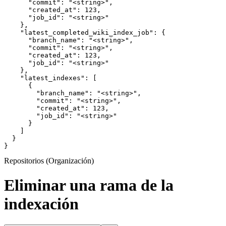
      "commit": "<string>",

      "created_at": 123,

      "job_id": "<string>"

    },

    "latest_completed_wiki_index_job": {

      "branch_name": "<string>",

      "commit": "<string>",

      "created_at": 123,

      "job_id": "<string>"

    },

    "latest_indexes": [

      {

        "branch_name": "<string>",

        "commit": "<string>",

        "created_at": 123,

        "job_id": "<string>"

      }

    ]

  }

}
Repositorios (Organización)
Eliminar una rama de la
indexación