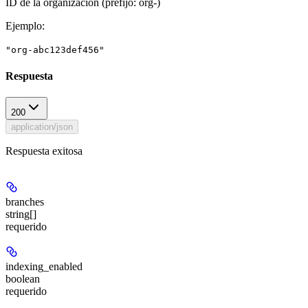
ID de la organización (prefijo: org-)
Ejemplo
:
"org-abc123def456"
Respuesta
200
application/json
Respuesta exitosa
branches
string[]
requerido
indexing_enabled
boolean
requerido