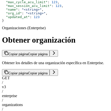
  "max_cycle_acu_limit"
: 
123
,
  "max_session_acu_limit"
: 
123
,
  "name"
: 
"<string>"
,
  "org_id"
: 
"<string>"
,
  "updated_at"
: 
123
}
Organizaciones (Enterprise)
Obtener organización
Copiar página
Copiar página
Obtener los detalles de una organización específica en Enterprise.
Copiar página
Copiar página
GET
/
v3
/
enterprise
/
organizations
/