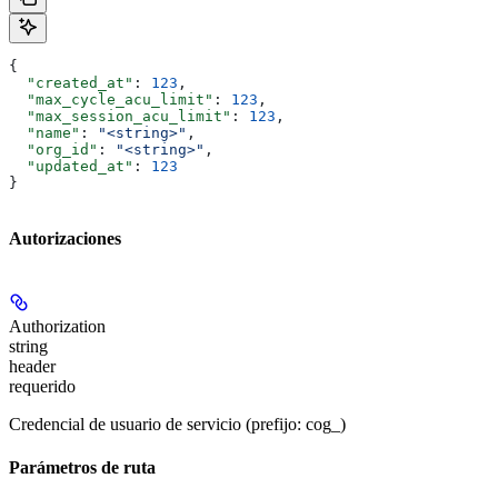
{
  "created_at"
: 
123
,
  "max_cycle_acu_limit"
: 
123
,
  "max_session_acu_limit"
: 
123
,
  "name"
: 
"<string>"
,
  "org_id"
: 
"<string>"
,
  "updated_at"
: 
123
}
Autorizaciones
Authorization
string
header
requerido
Credencial de usuario de servicio (prefijo: cog_)
Parámetros de ruta