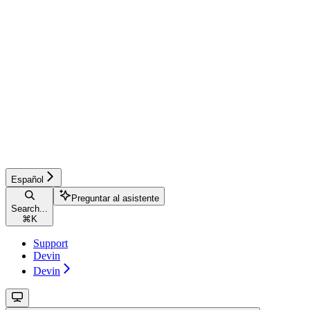
Español
Preguntar al asistente
Search...
⌘
K
Support
Devin
Devin