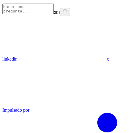
⌘
I
linkedin
x
Impulsado por