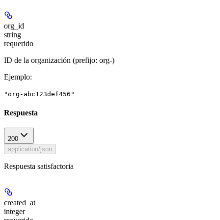
org_id
string
requerido
ID de la organización (prefijo: org-)
Ejemplo
:
"org-abc123def456"
Respuesta
200
application/json
Respuesta satisfactoria
created_at
integer