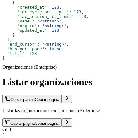
    {
      "created_at"
: 
123
,
      "max_cycle_acu_limit"
: 
123
,
      "max_session_acu_limit"
: 
123
,
      "name"
: 
"<string>"
,
      "org_id"
: 
"<string>"
,
      "updated_at"
: 
123
    }
  ],
  "end_cursor"
: 
"<string>"
,
  "has_next_page"
: 
false
,
  "total"
: 
123
}
Organizaciones (Enterprise)
Listar organizaciones
Copiar página
Copiar página
Listar las organizaciones en la instancia Enterprise.
Copiar página
Copiar página
GET
/