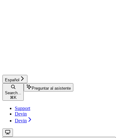
Español
Preguntar al asistente
Search...
⌘
K
Support
Devin
Devin