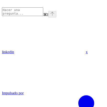
⌘
I
linkedin
x
Impulsado por