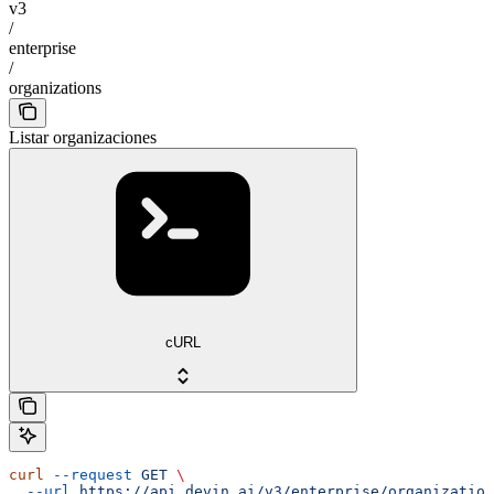
v3
/
enterprise
/
organizations
Listar organizaciones
cURL
curl
 --request
 GET
 \
  --url
 https://api.devin.ai/v3/enterprise/organization