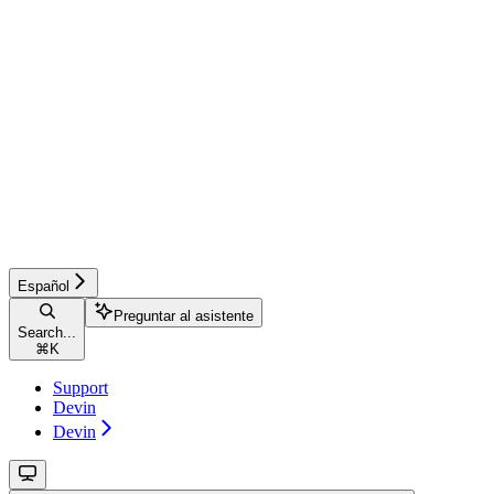
Español
Preguntar al asistente
Search...
⌘
K
Support
Devin
Devin