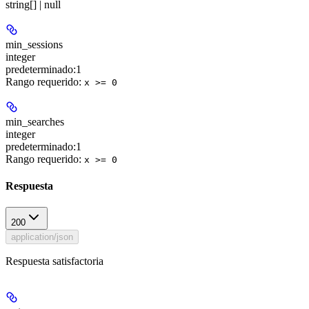
string[] | null
min_sessions
integer
predeterminado:
1
Rango requerido
:
x >= 0
min_searches
integer
predeterminado:
1
Rango requerido
:
x >= 0
Respuesta
200
application/json
Respuesta satisfactoria