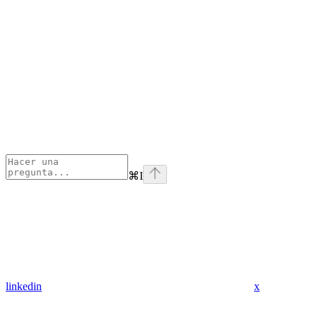
⌘
I
linkedin
x