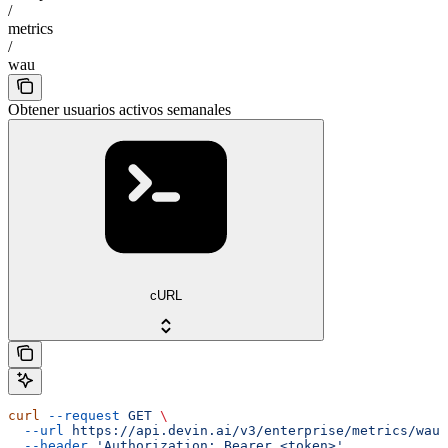
/
metrics
/
wau
Obtener usuarios activos semanales
cURL
curl
 --request
 GET
 \
  --url
 https://api.devin.ai/v3/enterprise/metrics/wau
 
  --header
 'Authorization: Bearer <token>'