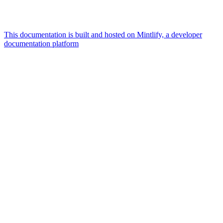
This documentation is built and hosted on Mintlify, a developer
documentation platform
Assistant
Responses
are
generated
using
AI
and
may
contain
mistakes.