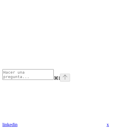
⌘
I
linkedin
x