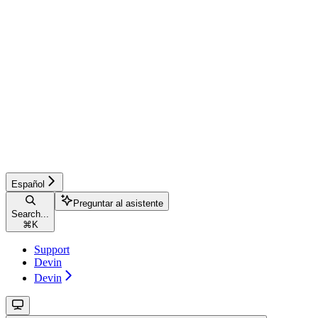
Español
Preguntar al asistente
Search...
⌘
K
Support
Devin
Devin