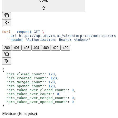
cURL
curl
 --request
 GET
 \
  --url
 https://api.devin.ai/v3/enterprise/metrics/prs
 
  --header
 'Authorization: Bearer <token>'
200
401
403
404
409
422
429
{
  "prs_closed_count"
: 
123
,
  "prs_created_count"
: 
123
,
  "prs_merged_count"
: 
123
,
  "prs_opened_count"
: 
123
,
  "prs_taken_over_closed_count"
: 
0
,
  "prs_taken_over_count"
: 
0
,
  "prs_taken_over_merged_count"
: 
0
,
  "prs_taken_over_opened_count"
: 
0
}
Métricas (Enterprise)