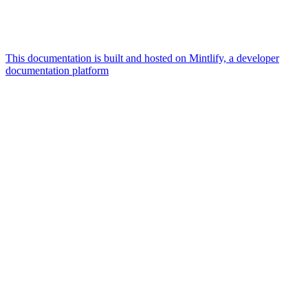
This documentation is built and hosted on Mintlify, a developer
documentation platform
Assistant
Responses
are
generated
using
AI
and
may
contain
mistakes.