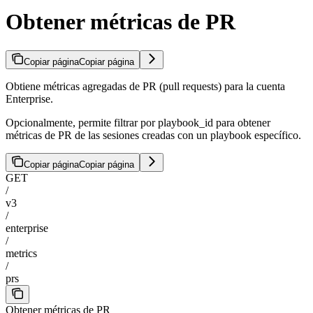
Obtener métricas de PR
Copiar página
Copiar página
Obtiene métricas agregadas de PR (pull requests) para la cuenta
Enterprise.
Opcionalmente, permite filtrar por playbook_id para obtener
métricas de PR de las sesiones creadas con un playbook específico.
Copiar página
Copiar página
GET
/
v3
/
enterprise
/
metrics
/
prs
Obtener métricas de PR