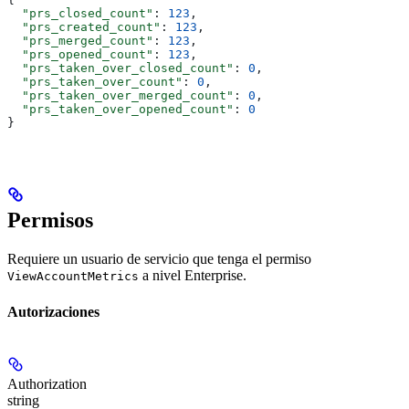
  "prs_closed_count"
: 
123
,
  "prs_created_count"
: 
123
,
  "prs_merged_count"
: 
123
,
  "prs_opened_count"
: 
123
,
  "prs_taken_over_closed_count"
: 
0
,
  "prs_taken_over_count"
: 
0
,
  "prs_taken_over_merged_count"
: 
0
,
  "prs_taken_over_opened_count"
: 
0
}
Permisos
Requiere un usuario de servicio que tenga el permiso
a nivel Enterprise.
ViewAccountMetrics
Autorizaciones
Authorization
string