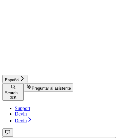
Español
Preguntar al asistente
Search...
⌘
K
Support
Devin
Devin