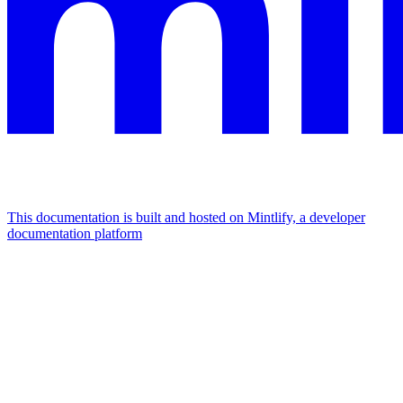
This documentation is built and hosted on Mintlify, a developer
documentation platform
Assistant
Responses
are
generated
using
AI