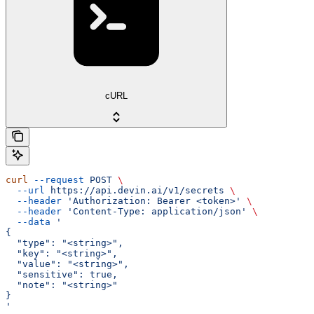
cURL
curl
 --request
 POST
 \
  --url
 https://api.devin.ai/v1/secrets
 \
  --header
 'Authorization: Bearer <token>'
 \
  --header
 'Content-Type: application/json'
 \
  --data
 '
{
  "type": "<string>",
  "key": "<string>",
  "value": "<string>",
  "sensitive": true,
  "note": "<string>"
}
'