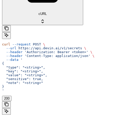
cURL
curl
 --request
 POST
 \
  --url
 https://api.devin.ai/v1/secrets
 \
  --header
 'Authorization: Bearer <token>'
 \
  --header
 'Content-Type: application/json'
 \
  --data
 '
{
  "type": "<string>",
  "key": "<string>",
  "value": "<string>",
  "sensitive": true,
  "note": "<string>"
}
'
200