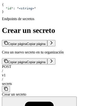
{
  "id"
: 
"<string>"
}
Endpoints de secretos
Crear un secreto
Copiar página
Copiar página
Crea un nuevo secreto en tu organización
Copiar página
Copiar página
POST
/
v1
/
secrets
Crear un secreto