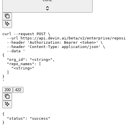
curl --request POST \

  --url https://api.devin.ai/beta/v2/enterprise/reposit
  --header 'Authorization: Bearer <token>' \

  --header 'Content-Type: application/json' \

  --data '

{

  "org_id": "<string>",

  "repo_names": [

    "<string>"

  ]

}

'
200
422
{

  "status": "success"

}