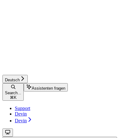
Deutsch
Assistenten fragen
Search...
⌘
K
Support
Devin
Devin