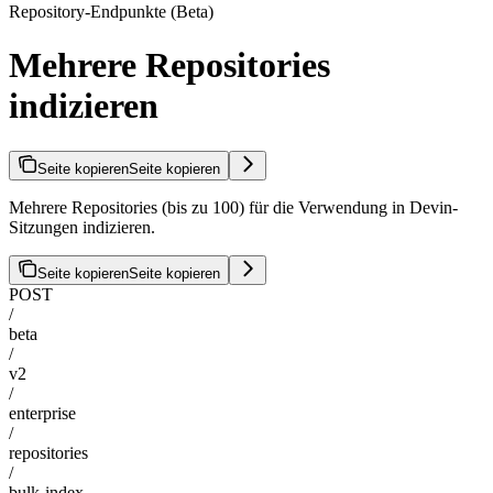
Repository-Endpunkte (Beta)
Mehrere Repositories
indizieren
Seite kopieren
Seite kopieren
Mehrere Repositories (bis zu 100) für die Verwendung in Devin-
Sitzungen indizieren.
Seite kopieren
Seite kopieren
POST
/
beta
/
v2
/
enterprise
/
repositories
/
bulk-index