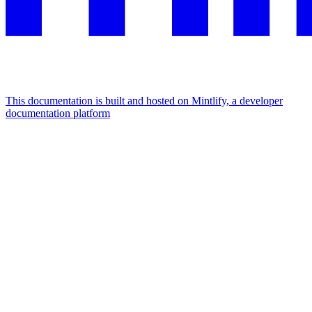
This documentation is built and hosted on Mintlify, a developer
documentation platform
Assistant
Responses
are
generated
using
AI
and
may
contain
mistakes.