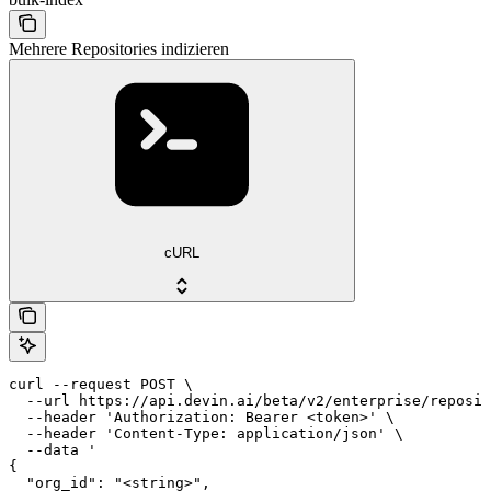
Mehrere Repositories indizieren
cURL
curl --request POST \

  --url https://api.devin.ai/beta/v2/enterprise/reposit
  --header 'Authorization: Bearer <token>' \

  --header 'Content-Type: application/json' \

  --data '

{

  "org_id": "<string>",
