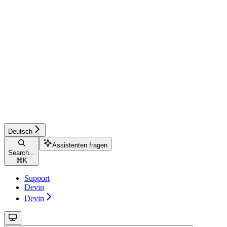
Deutsch
Assistenten fragen
Search...
⌘
K
Support
Devin
Devin