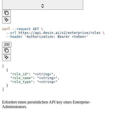
curl
 --request
 GET
 \
  --url
 https://api.devin.ai/v2/enterprise/roles
 \
  --header
 'Authorization: Bearer <token>'
200
[
  {
    "role_id"
: 
"<string>"
,
    "role_name"
: 
"<string>"
,
    "role_type"
: 
"<string>"
  }
]
Erfordert einen persönlichen API key eines Enterprise-
Administrators.