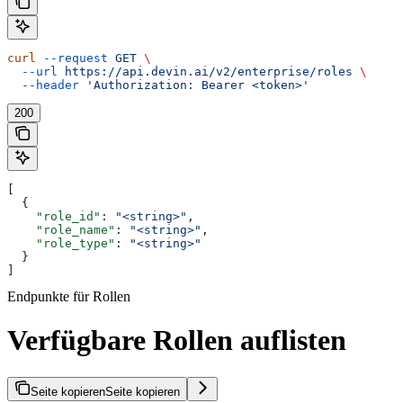
curl
 --request
 GET
 \
  --url
 https://api.devin.ai/v2/enterprise/roles
 \
  --header
 'Authorization: Bearer <token>'
200
[
  {
    "role_id"
: 
"<string>"
,
    "role_name"
: 
"<string>"
,
    "role_type"
: 
"<string>"
  }
]
Endpunkte für Rollen
Verfügbare Rollen auflisten
Seite kopieren
Seite kopieren