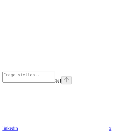
⌘
I
linkedin
x