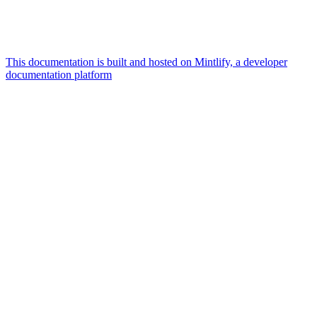
This documentation is built and hosted on Mintlify, a developer
documentation platform
Assistant
Responses
are
generated
using
AI
and
may
contain
mistakes.