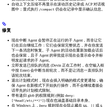
自动上下文压缩不再显示在滚动历史记录或 ACP 对话视
图中；显式执行
仍会在记录中显示确认信息。
/compact
修复
现在中断 Agent 会暂停正在运行的子 Agent，而非让它
们在后台继续工作：它们会保留完整状态，并在你发送
下一条消息时恢复。子 Agent 的活动在重新加载会话后
也会保留，且子 Agent 的审批提示现在会显示命令并标
明发起请求的子 Agent。
立即发送已排队的消息 (Devin 正在工作时，在空输入框
中按 Enter) 会中断当前轮次，而不是让消息一直排队到
该轮次结束。
退出计划模式时，现在会插入明确的模式变更通知，确
保 Agent 在新模式下开始执行操作，而不会继续遵循会
话早先的计划模式限制。
带有递归 glob 的权限规则 (例如
deny:
) 现在也涵盖基础目录本身。
["Read(/etc/**)"]
在 Windows 上，
规则现在会阻止藏在
、
或
Deny
&&
||
&