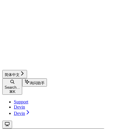
简体中文
询问助手
Search...
⌘
K
Support
Devin
Devin