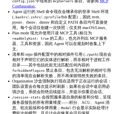
中现有的
条目。请参阅
MCP
config.json
mcpServers
Configuration
。
Agent 运行的 Shell 命令现在会继承你的登录 Shell 环境
(
/
/
/fish 配置) ，因此 nvm、
.bashrc
.zshrc
.zprofile
pyenv、rbenv、direnv 和自定义 PATH 条目均可直接使
用。每个会话仅创建一次快照；仅支持 macOS/Linux。
Plan mode 现允许使用只读 MCP 工具 (标注为
的工具) ，也允许列出 MCP 服务
readOnlyHint: true
器、工具和资源，因此 Agent 可以在规划时收集上下
文。
清单和 repo 插件配置中的相对插件引用 (
) 现在会
./path
相对于声明它们的实体进行解析，而非相对于进程工作
目录——其中包括此前无法匹配任何内容的
禁止条目。包含无法解析的相对引用
forbiddenPlugins
的清单现在会解析失败，而不再保留悄然失效的条目。
Organization 沙盒强制执行现在适用于正在运行的会话：
团队设置会在每次提示时刷新；如果在会话中途启用必
填沙盒，系统会拒绝后续提示，并提示你重启会话。
会按照服务器自身的标签和分组，呈现
/session-stats
服务器报告的所有用量维度——积分、ACU、Agent 消
息、轮次延续和令牌用量；
行会显示实际处理计
Model
费轮次的模型，且总计会在恢复会话后保留。