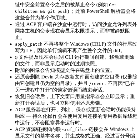
链中安全前置命令之后的被禁止命令 (例如
Get-
) ；此前 PowerShell 解析器会将
ChildItem && git push
这些合并为单个作用域。
通过 ACP 客户端在沙盒中运行时，访问沙盒允许列表外
网络主机的命令现在会显示权限提示，而非被静默阻
止。
不再将整个 Windows (CRLF) 文件的行尾改
apply_patch
写为 LF，因此单行编辑不再产生整个文件的 diff。
文件提及现在会识别 CLI 运行期间创建、移动或删除
@
的文件，而非显示启动时的过期快照。
附加的图像会告知模型文件在磁盘上的位置。
还原会删除 Devin 为存放新文件而创建的空目录 (仅删除
由它创建且仍为空的目录) ，并且
不再因“已在
/revert
另一进程中打开”的锁定错误而结束会话。
恢复旧会话后，上下文窗口用量指示器会立即显示；重
新打开会话后，也可立即使用还原步骤。
ACP 服务器在打开、列出、保存或更新会话时仍能保持
响应 — 持久化操作会在使用复用连接的专用数据库线程
中运行，不会阻塞异步运行时。
ACP 资源链接和内联
链接会在 Windows 上
<ref_file>
显示文件的基本名称，并生成格式正确、经过百分号编