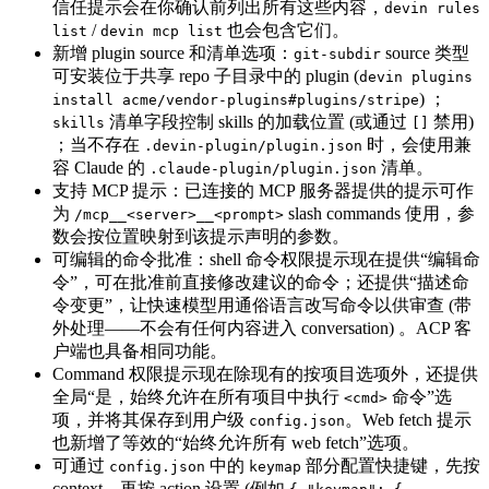
信任提示会在你确认前列出所有这些内容，
devin rules
/
也会包含它们。
list
devin mcp list
新增 plugin source 和清单选项：
source 类型
git-subdir
可安装位于共享 repo 子目录中的 plugin (
devin plugins
) ；
install acme/vendor-plugins#plugins/stripe
清单字段控制 skills 的加载位置 (或通过
禁用)
skills
[]
；当不存在
时，会使用兼
.devin-plugin/plugin.json
容 Claude 的
清单。
.claude-plugin/plugin.json
支持 MCP 提示：已连接的 MCP 服务器提供的提示可作
为
slash commands 使用，参
/mcp__<server>__<prompt>
数会按位置映射到该提示声明的参数。
可编辑的命令批准：shell 命令权限提示现在提供“编辑命
令”，可在批准前直接修改建议的命令；还提供“描述命
令变更”，让快速模型用通俗语言改写命令以供审查 (带
外处理——不会有任何内容进入 conversation) 。ACP 客
户端也具备相同功能。
Command 权限提示现在除现有的按项目选项外，还提供
全局“是，始终允许在所有项目中执行
命令”选
<cmd>
项，并将其保存到用户级
。Web fetch 提示
config.json
也新增了等效的“始终允许所有 web fetch”选项。
可通过
中的
部分配置快捷键，先按
config.json
keymap
context、再按 action 设置 (例如