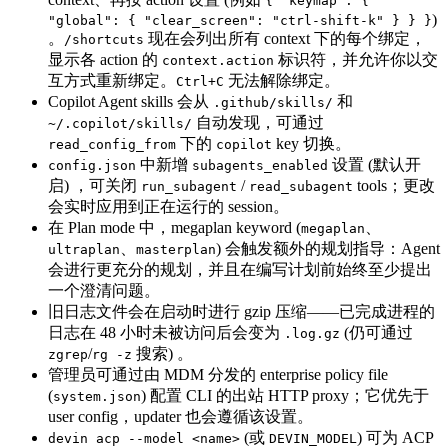
{ "keymap": {
)
"global": { "clear_screen": "ctrl-shift-k" } } }
。
现在会列出所有 context 下的每个绑定，
/shortcuts
显示各 action 的
标识符，并允许你以交
context.action
互方式重新绑定。
无法解除绑定。
Ctrl+C
Copilot Agent skills 会从
和
.github/skills/
自动发现，可通过
~/.copilot/skills/
下的
key 切换。
read_config_from
copilot
中新增
设置 (默认开
config.json
subagents_enabled
启) ，可关闭
/
tools；更改
run_subagent
read_subagent
会实时应用到正在运行的 session。
在 Plan mode 中，megaplan keyword (
、
megaplan
、
) 会触发额外的规划指导：Agent
ultraplan
masterplan
会进行更充分的规划，并且在编写计划前始终至少提出
一个澄清问题。
旧日志文件会在启动时进行 gzip 压缩——已完成进程的
日志在 48 小时未被访问后会变为
(仍可通过
.log.gz
/
搜索) 。
zgrep
rg -z
管理员可通过由 MDM 分发的 enterprise policy file
(
) 配置 CLI 的出站 HTTP proxy；它优先于
system.json
user config，updater 也会遵循该设置。
(或
) 可为 ACP
devin acp --model <name>
DEVIN_MODEL