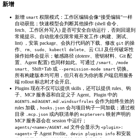
新增
新增
权限模式：工作区编辑会像“接受编辑”一样
smart
自动获批；快速模型会判断其他操作 (shell 命令、
fetch、工作区外写入) 是否可安全自动运行，否则回退到
常规提示。自动批准仅限常规开发工作 (构建、测试、
lint) ，安装 package、会执行代码的下载、修改
的操
git
作、
、
、
、云 CLI 及任何破坏性
rm
sudo
kubectl delete
操作始终会提示；敏感路径 (dotenv、密钥材料、Git 配
置、Agent 配置) 也同样如此。可通过
、
/smart
/mode
、Shift+Tab 或
切换。
smart
--permission-mode smart
所有构建版本均可用，但只有在为你的客户端启用服务
端 rollout 标志时才会开启。
Plugins 现在不仅可以提供 skills，还可以提供 rules、钩
子、MCP 服务器和自定义子 Agent。Plugin 中的
/
/
会作为始终生效的
AGENTS.md
AGENT.md
.windsurfrules
rules 加载，
会与项目钩子一同加载；通过根
hooks.json
目录
或内联清单的
映射声明的
.mcp.json
mcpServers
MCP 服务器会在 session 中运行；
文件会显示为
agents/<name>/AGENT.md
<plugin>:
子 Agent Profile。
和安装
<agent>
devin plugins info