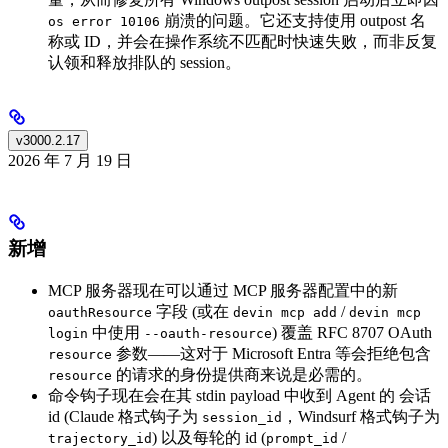
崩溃的问题。它还支持使用 outpost 名
os error 10106
称或 ID，并会在操作系统不匹配时快速失败，而非反复
认领和释放排队的 session。
v3000.2.17
2026 年 7 月 19 日
新增
MCP 服务器现在可以通过 MCP 服务器配置中的新
字段 (或在
/
oauthResource
devin mcp add
devin mcp
中使用
) 覆盖 RFC 8707 OAuth
login
--oauth-resource
参数——这对于 Microsoft Entra 等会拒绝包含
resource
的请求的身份提供商来说是必需的。
resource
命令钩子现在会在其 stdin payload 中收到 Agent 的 会话
id (Claude 格式钩子为
，Windsurf 格式钩子为
session_id
) 以及每轮的 id (
/
trajectory_id
prompt_id