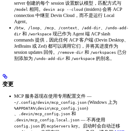
server 创建的每个 session 设置默认模型，匹配方式与
相同。
(insiders) 会将 ACP
/model
devin acp --cloud
connection 中继至 Devin Cloud，而不是运行 Local
Agent。
、
、
、
、
、
/btw
/loop
/mcp
/context
/add-dir
/undo-add-
和
现已作为 Agent 端 ACP slash
dir
/workspace
commands 提供，因此任何 ACP 客户端 (Devin Desktop、
JetBrains 或 Zed) 都可以调用它们，并将其进度作为
session updates 回传。
和
已分
/remove-dir
/workspaces
别添加为
和
的别名。
/undo-add-dir
/workspace
变更
MCP 服务器现在使用专用配置文件 —
(Windows 上为
~/.config/devin/mcp_config.json
)
%APPDATA%\devin\mcp_config.json
、
和
.devin/mcp_config.json
— 不再使用
.devin/mcp_config.local.json
的
key。启动时会自动迁移
config.json
mcpServers