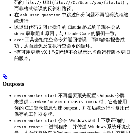
码的
URI (
) ，
file://
file:///C:/Users/you/file.txt
而非格式错误的反斜杠路径。
在
中跳过部分问题不再阻碍流程继
ask_user_question
续进行。
以退出代码 2 阻止操作的 Claude 格式钩子现在会从
stderr 获取阻止原因，与 Claude Code 的惯例一致。
工具会拒绝空命令并返回错误，而非静默报告成
exec
功，从而避免反复执行空命令的循环。
“有可用更新 vX！”横幅绝不会提示比当前运行版本更旧
的版本。
Outposts
不再需要预先配置 Outposts 令牌：
devin worker start
未提供
/
时，它会使用
--token
DEVIN_OUTPOSTS_TOKEN
你的 CLI 登录信息创建 outpost，并在后续运行时复用已
保存的工作器令牌。
会在 Windows x64 上下载正确的
devin worker start
二进制程序，并传递 Windows 系统环境变
devin-remote
量，从而修复所有 Windows outpost session 启动后立即因