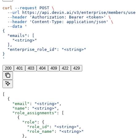
curl
 --request
 POST
 \
  --url
 https://api.devin.ai/v3/enterprise/members/user
  --header
 'Authorization: Bearer <token>'
 \
  --header
 'Content-Type: application/json'
 \
  --data
 '
{
  "emails": [
    "<string>"
  ],
  "enterprise_role_id": "<string>"
}
'
200
401
403
404
409
422
429
[
  {
    "email"
: 
"<string>"
,
    "name"
: 
"<string>"
,
    "role_assignments"
: [
      {
        "role"
: {
          "role_id"
: 
"<string>"
,
          "role_name"
: 
"<string>"
        },