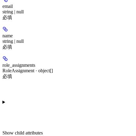
email
string | null
必填
name
string | null
必填
role_assignments
RoleAssignment · object[]
必填
Show
child attributes