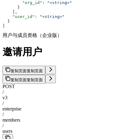
        "org_id"
: 
"<string>"
      }
    ],
    "user_id"
: 
"<string>"
  }
]
用户与成员资格（企业版）
邀请用户
复制页面
复制页面
复制页面
复制页面
POST
/
v3
/
enterprise
/
members
/
users