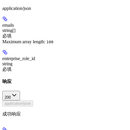
application/json
emails
string[]
必填
Maximum array length:
100
enterprise_role_id
string
必填
响应
200
application/json
成功响应