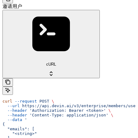
邀请用户
cURL
curl
 --request
 POST
 \
  --url
 https://api.devin.ai/v3/enterprise/members/user
  --header
 'Authorization: Bearer <token>'
 \
  --header
 'Content-Type: application/json'
 \
  --data
 '
{
  "emails": [
    "<string>"