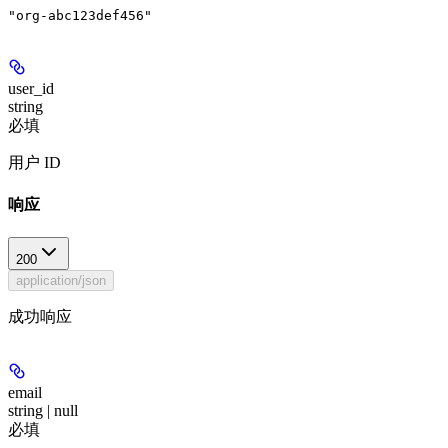
"org-abc123def456"
user_id
string
必填
用户 ID
响应
200
application/json
成功响应
email
string | null
必填