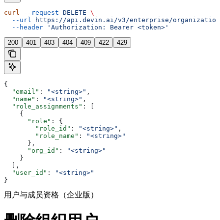
curl
 --request
 DELETE
 \
  --url
 https://api.devin.ai/v3/enterprise/organization
  --header
 'Authorization: Bearer <token>'
200
401
403
404
409
422
429
{
  "email"
: 
"<string>"
,
  "name"
: 
"<string>"
,
  "role_assignments"
: [
    {
      "role"
: {
        "role_id"
: 
"<string>"
,
        "role_name"
: 
"<string>"
      },
      "org_id"
: 
"<string>"
    }
  ],
  "user_id"
: 
"<string>"
}
用户与成员资格（企业版）