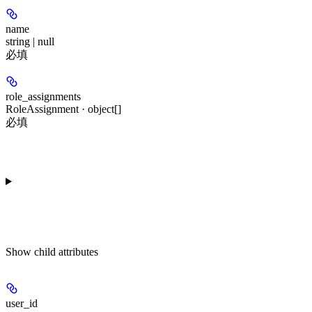
name
string | null
必填
role_assignments
RoleAssignment · object[]
必填
Show
child attributes
user_id