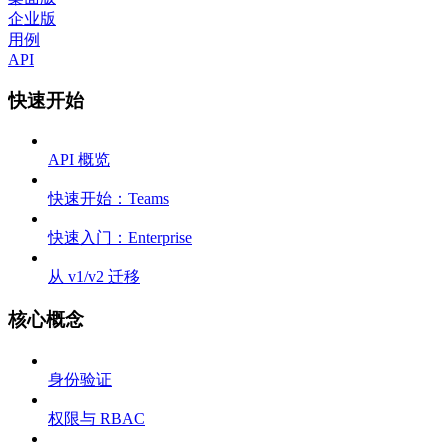
企业版
用例
API
快速开始
API 概览
快速开始：Teams
快速入门：Enterprise
从 v1/v2 迁移
核心概念
身份验证
权限与 RBAC