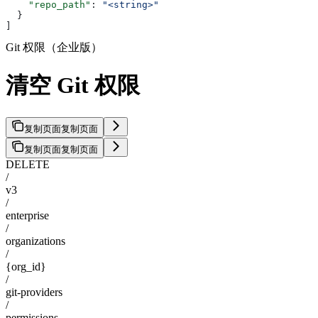
    "repo_path"
: 
"<string>"
  }
]
Git 权限（企业版）
清空 Git 权限
复制页面
复制页面
复制页面
复制页面
DELETE
/
v3
/
enterprise
/
organizations
/
{org_id}
/
git-providers
/
permissions