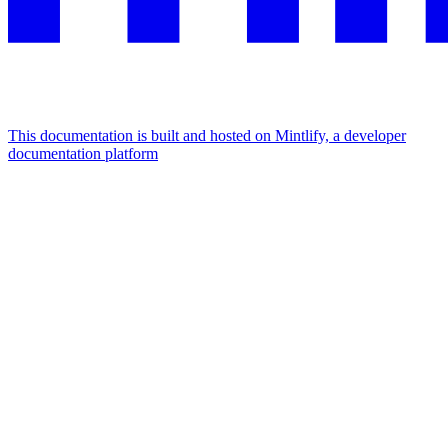
This documentation is built and hosted on Mintlify, a developer
documentation platform
Assistant
Responses
are
generated
using
AI
and
may
contain
mistakes.