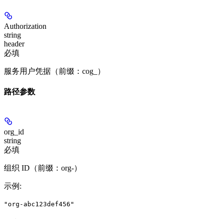
Authorization
string
header
必填
服务用户凭据（前缀：cog_）
路径参数
org_id
string
必填
组织 ID（前缀：org-）
示例
:
"org-abc123def456"