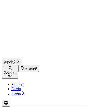
简体中文
询问助手
Search...
⌘
K
Support
Devin
Devin