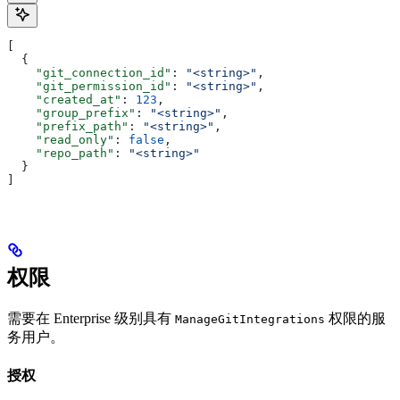
[
  {
    "git_connection_id"
: 
"<string>"
,
    "git_permission_id"
: 
"<string>"
,
    "created_at"
: 
123
,
    "group_prefix"
: 
"<string>"
,
    "prefix_path"
: 
"<string>"
,
    "read_only"
: 
false
,
    "repo_path"
: 
"<string>"
  }
]
权限
需要在 Enterprise 级别具有
权限的服
ManageGitIntegrations
务用户。
授权