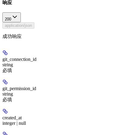
响应
200
application/json
成功响应
git_connection_id
string
必填
git_permission_id
string
必填
created_at
integer | null