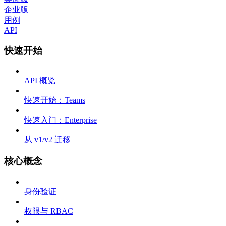
企业版
用例
API
快速开始
API 概览
快速开始：Teams
快速入门：Enterprise
从 v1/v2 迁移
核心概念
身份验证
权限与 RBAC