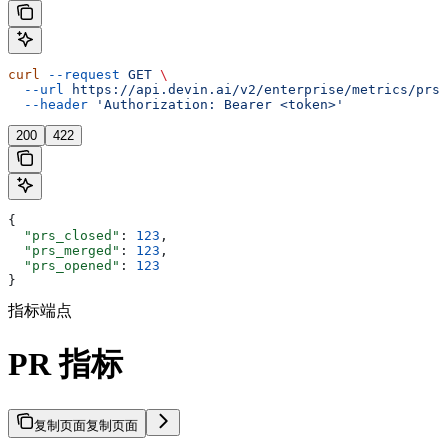
curl
 --request
 GET
 \
  --url
 https://api.devin.ai/v2/enterprise/metrics/prs
 
  --header
 'Authorization: Bearer <token>'
200
422
{
  "prs_closed"
: 
123
,
  "prs_merged"
: 
123
,
  "prs_opened"
: 
123
}
指标端点
PR 指标
复制页面
复制页面