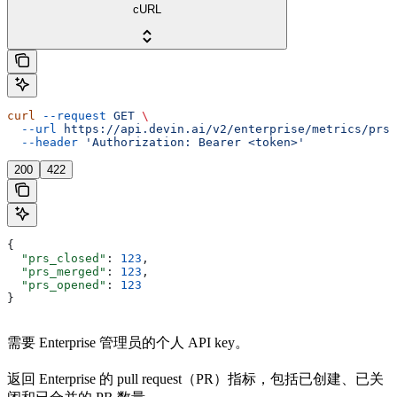
cURL
curl
 --request
 GET
 \
  --url
 https://api.devin.ai/v2/enterprise/metrics/prs
 
  --header
 'Authorization: Bearer <token>'
200
422
{
  "prs_closed"
: 
123
,
  "prs_merged"
: 
123
,
  "prs_opened"
: 
123
}
需要 Enterprise 管理员的个人 API key。
返回 Enterprise 的 pull request（PR）指标，包括已创建、已关