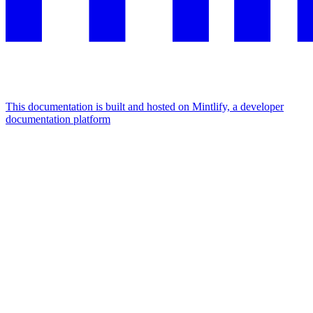
This documentation is built and hosted on Mintlify, a developer
documentation platform
Assistant
Responses
are
generated
using
AI
and
may
contain
mistakes.