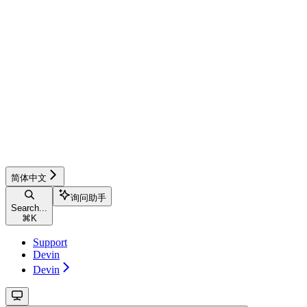
简体中文
询问助手
Search...
⌘
K
Support
Devin
Devin