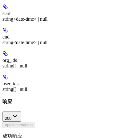
start
string<date-time> | null
end
string<date-time> | null
org_ids
string[] | null
user_ids
string[] | null
响应
200
application/json
成功响应