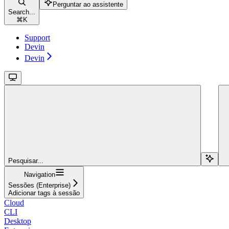
Perguntar ao assistente
Search...
⌘
K
Support
Devin
Devin
Pesquisar...
Navigation
Sessões (Enterprise)
Adicionar tags à sessão
Cloud
CLI
Desktop