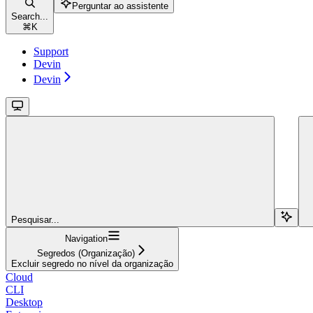
Perguntar ao assistente
Search...
⌘
K
Support
Devin
Devin
Pesquisar...
Navigation
Segredos (Organização)
Excluir segredo no nível da organização
Cloud
CLI
Desktop