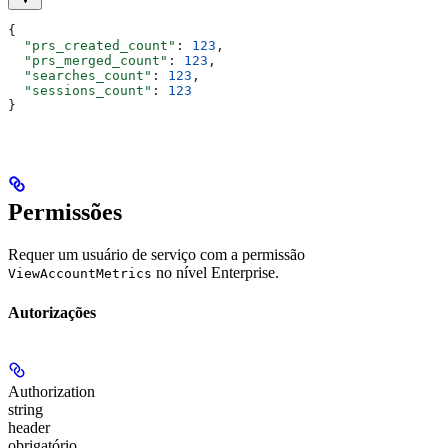
{
  "prs_created_count"
: 
123
,
  "prs_merged_count"
: 
123
,
  "searches_count"
: 
123
,
  "sessions_count"
: 
123
}
Permissões
Requer um usuário de serviço com a permissão
no nível Enterprise.
ViewAccountMetrics
Autorizações
Authorization
string
header
obrigatório