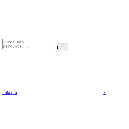
⌘
I
linkedin
x