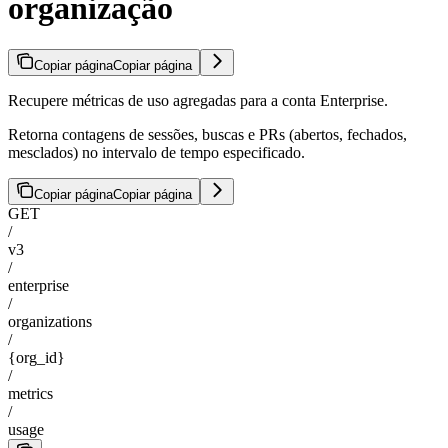
organização
Copiar página
Copiar página
Recupere métricas de uso agregadas para a conta Enterprise.
Retorna contagens de sessões, buscas e PRs (abertos, fechados,
mesclados) no intervalo de tempo especificado.
Copiar página
Copiar página
GET
/
v3
/
enterprise
/
organizations
/
{org_id}
/
metrics
/
usage