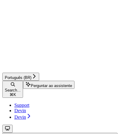
Português (BR)
Perguntar ao assistente
Search...
⌘
K
Support
Devin
Devin