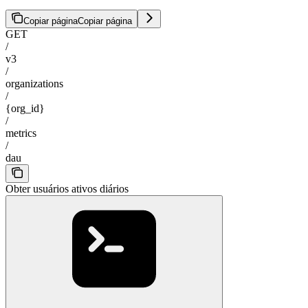
Copiar página
Copiar página
GET
/
v3
/
organizations
/
{org_id}
/
metrics
/
dau
Obter usuários ativos diários