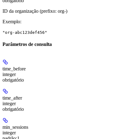
obrigatório
ID da organização (prefixo: org-)
Exemplo
:
"org-abc123def456"
Parâmetros de consulta
time_before
integer
obrigatório
time_after
integer
obrigatório
min_sessions
integer
padrão:
1