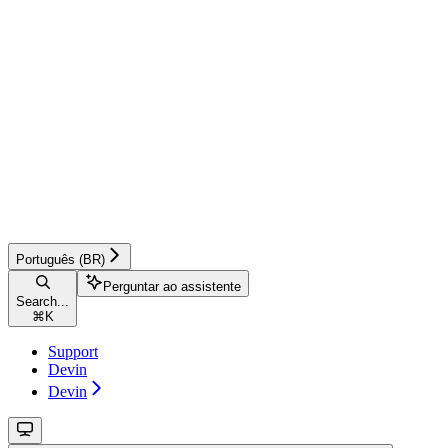
Português (BR)
Perguntar ao assistente
Search...
⌘
K
Support
Devin
Devin