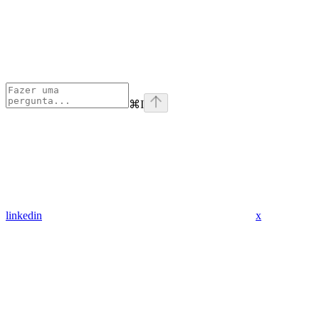
⌘
I
linkedin
x