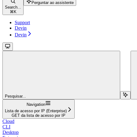
Perguntar ao assistente
Search...
⌘
K
Support
Devin
Devin
Pesquisar...
Navigation
Lista de acesso por IP (Enterprise)
GET da lista de acesso por IP
Cloud
CLI
Desktop