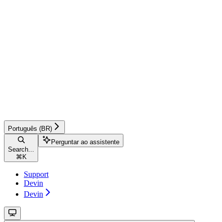
Português (BR)
Perguntar ao assistente
Search...
⌘
K
Support
Devin
Devin