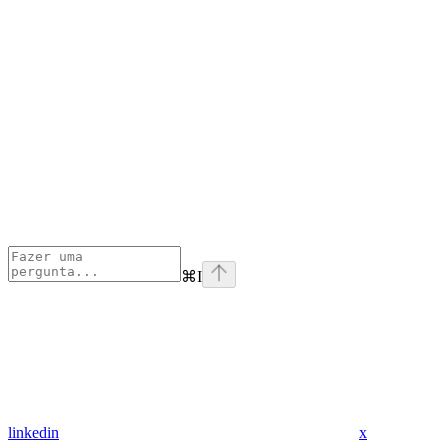
⌘
I
linkedin
x