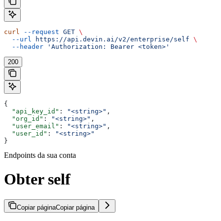
curl
 --request
 GET
 \
  --url
 https://api.devin.ai/v2/enterprise/self
 \
  --header
 'Authorization: Bearer <token>'
200
{
  "api_key_id"
: 
"<string>"
,
  "org_id"
: 
"<string>"
,
  "user_email"
: 
"<string>"
,
  "user_id"
: 
"<string>"
}
Endpoints da sua conta
Obter self
Copiar página
Copiar página