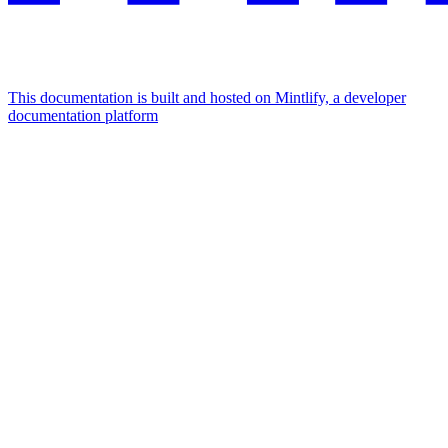
This documentation is built and hosted on Mintlify, a developer
documentation platform
Assistant
Responses
are
generated
using
AI
and
may
contain
mistakes.