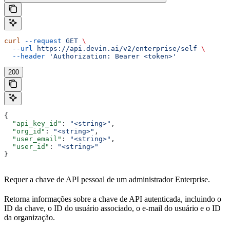
curl
 --request
 GET
 \
  --url
 https://api.devin.ai/v2/enterprise/self
 \
  --header
 'Authorization: Bearer <token>'
200
{
  "api_key_id"
: 
"<string>"
,
  "org_id"
: 
"<string>"
,
  "user_email"
: 
"<string>"
,
  "user_id"
: 
"<string>"
}
Requer a chave de API pessoal de um administrador Enterprise.
Retorna informações sobre a chave de API autenticada, incluindo o
ID da chave, o ID do usuário associado, o e-mail do usuário e o ID
da organização.