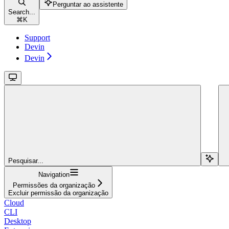
Perguntar ao assistente
Search...
⌘
K
Support
Devin
Devin
Pesquisar...
Navigation
Permissões da organização
Excluir permissão da organização
Cloud
CLI
Desktop