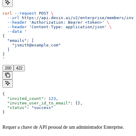
curl
 --request
 POST
 \
  --url
 https://api.devin.ai/v2/enterprise/members/invi
  --header
 'Authorization: Bearer <token>'
 \
  --header
 'Content-Type: application/json'
 \
  --data
 '
{
  "emails": [
    "jsmith@example.com"
  ]
}
'
200
422
{
  "invited_count"
: 
123
,
  "invitee_user_id_to_email"
: {},
  "status"
: 
"success"
}
Requer a chave de API pessoal de um administrador Enterprise.