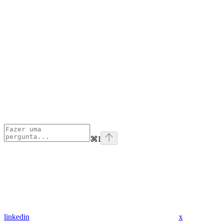
⌘
I
linkedin
x