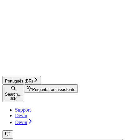
Português (BR)
Perguntar ao assistente
Search...
⌘
K
Support
Devin
Devin