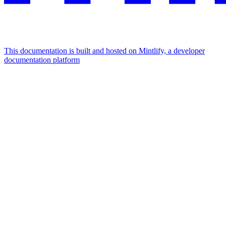
This documentation is built and hosted on Mintlify, a developer
documentation platform
Assistant
Responses
are
generated
using
AI
and
may
contain
mistakes.