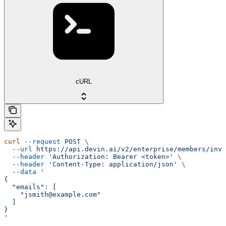
cURL
curl
 --request
 POST
 \
  --url
 https://api.devin.ai/v2/enterprise/members/invi
  --header
 'Authorization: Bearer <token>'
 \
  --header
 'Content-Type: application/json'
 \
  --data
 '
{
  "emails": [
    "jsmith@example.com"
  ]
}
'