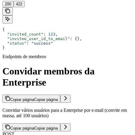
200
422
{
  "invited_count"
: 
123
,
  "invitee_user_id_to_email"
: {},
  "status"
: 
"success"
}
Endpoints de membros
Convidar membros da
Enterprise
Copiar página
Copiar página
Convidar vários usuários para a Enterprise por e-mail (convite em
massa, até 100 usuários)
Copiar página
Copiar página
POST