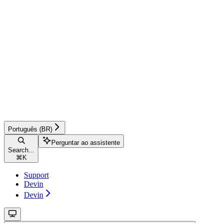
Português (BR)
Perguntar ao assistente
Search...
⌘
K
Support
Devin
Devin