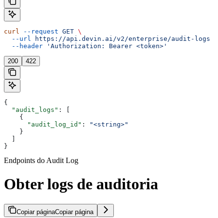
curl
 --request
 GET
 \
  --url
 https://api.devin.ai/v2/enterprise/audit-logs
 \
  --header
 'Authorization: Bearer <token>'
200
422
{
  "audit_logs"
: [
    {
      "audit_log_id"
: 
"<string>"
    }
  ]
}
Endpoints do Audit Log
Obter logs de auditoria
Copiar página
Copiar página