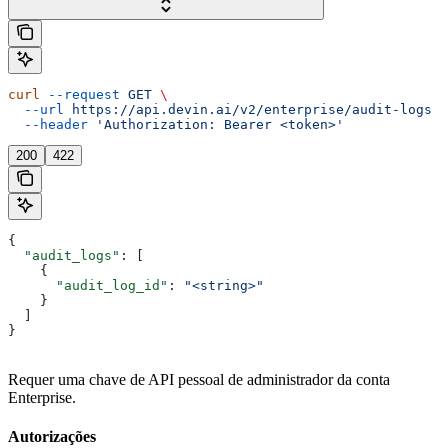
curl
 --request
 GET
 \
  --url
 https://api.devin.ai/v2/enterprise/audit-logs
 \
  --header
 'Authorization: Bearer <token>'
200
422
{
  "audit_logs"
: [
    {
      "audit_log_id"
: 
"<string>"
    }
  ]
}
Requer uma chave de API pessoal de administrador da conta
Enterprise.
Autorizações