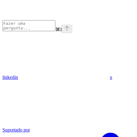
⌘
I
linkedin
x
Suportado por