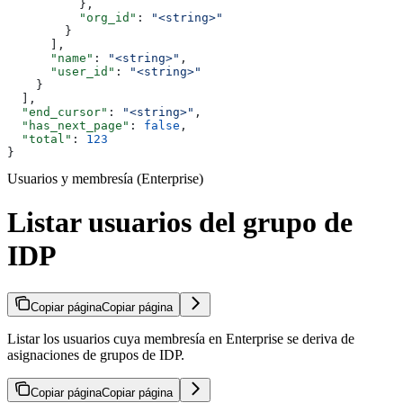
          },
          "org_id"
: 
"<string>"
        }
      ],
      "name"
: 
"<string>"
,
      "user_id"
: 
"<string>"
    }
  ],
  "end_cursor"
: 
"<string>"
,
  "has_next_page"
: 
false
,
  "total"
: 
123
}
Usuarios y membresía (Enterprise)
Listar usuarios del grupo de
IDP
Copiar página
Copiar página
Listar los usuarios cuya membresía en Enterprise se deriva de
asignaciones de grupos de IDP.
Copiar página
Copiar página