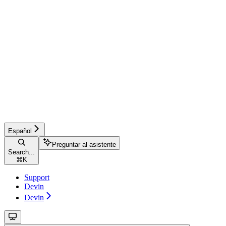
Español
Preguntar al asistente
Search...
⌘
K
Support
Devin
Devin