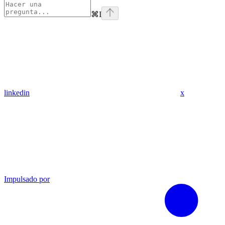
⌘
I
linkedin
x
Impulsado por