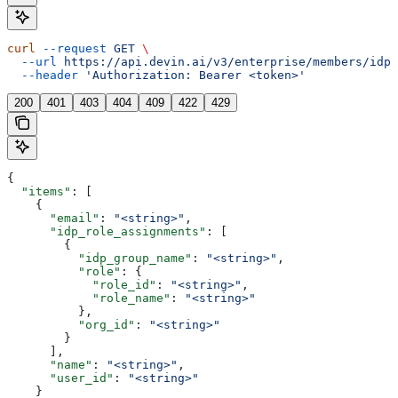
curl
 --request
 GET
 \
  --url
 https://api.devin.ai/v3/enterprise/members/idp-
  --header
 'Authorization: Bearer <token>'
200
401
403
404
409
422
429
{
  "items"
: [
    {
      "email"
: 
"<string>"
,
      "idp_role_assignments"
: [
        {
          "idp_group_name"
: 
"<string>"
,
          "role"
: {
            "role_id"
: 
"<string>"
,
            "role_name"
: 
"<string>"
          },
          "org_id"
: 
"<string>"
        }
      ],
      "name"
: 
"<string>"
,
      "user_id"
: 
"<string>"
    }