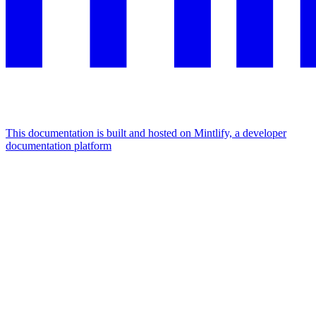
This documentation is built and hosted on Mintlify, a developer
documentation platform
Assistant
Responses
are
generated
using
AI
and
may
contain