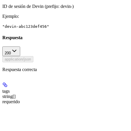
ID de sesión de Devin (prefijo: devin-)
Ejemplo
:
"devin-abc123def456"
Respuesta
200
application/json
Respuesta correcta
tags
string[]
requerido