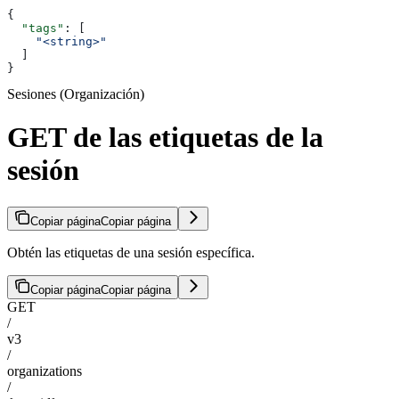
{
  "tags"
: [
    "<string>"
  ]
}
Sesiones (Organización)
GET de las etiquetas de la
sesión
Copiar página
Copiar página
Obtén las etiquetas de una sesión específica.
Copiar página
Copiar página
GET
/
v3
/
organizations
/