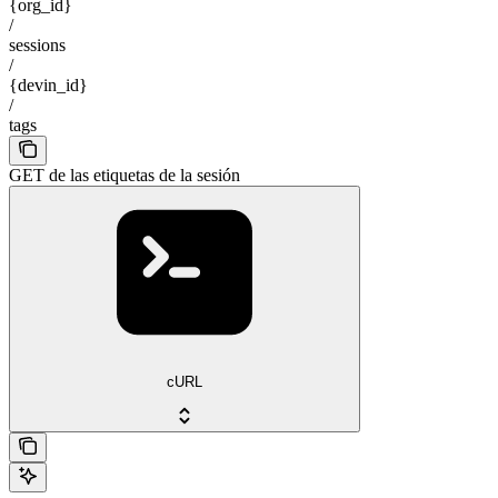
{org_id}
/
sessions
/
{devin_id}
/
tags
GET de las etiquetas de la sesión
cURL