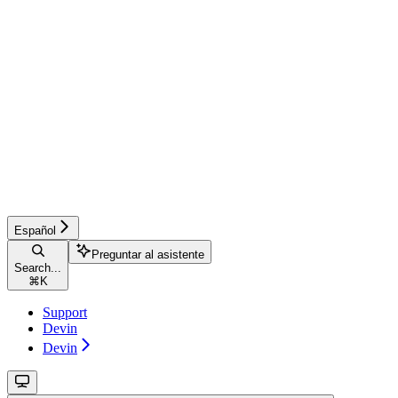
Español
Preguntar al asistente
Search...
⌘
K
Support
Devin
Devin