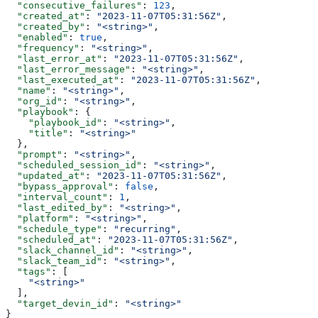
  "consecutive_failures"
: 
123
,
  "created_at"
: 
"2023-11-07T05:31:56Z"
,
  "created_by"
: 
"<string>"
,
  "enabled"
: 
true
,
  "frequency"
: 
"<string>"
,
  "last_error_at"
: 
"2023-11-07T05:31:56Z"
,
  "last_error_message"
: 
"<string>"
,
  "last_executed_at"
: 
"2023-11-07T05:31:56Z"
,
  "name"
: 
"<string>"
,
  "org_id"
: 
"<string>"
,
  "playbook"
: {
    "playbook_id"
: 
"<string>"
,
    "title"
: 
"<string>"
  },
  "prompt"
: 
"<string>"
,
  "scheduled_session_id"
: 
"<string>"
,
  "updated_at"
: 
"2023-11-07T05:31:56Z"
,
  "bypass_approval"
: 
false
,
  "interval_count"
: 
1
,
  "last_edited_by"
: 
"<string>"
,
  "platform"
: 
"<string>"
,
  "schedule_type"
: 
"recurring"
,
  "scheduled_at"
: 
"2023-11-07T05:31:56Z"
,
  "slack_channel_id"
: 
"<string>"
,
  "slack_team_id"
: 
"<string>"
,
  "tags"
: [
    "<string>"
  ],
  "target_devin_id"
: 
"<string>"
}