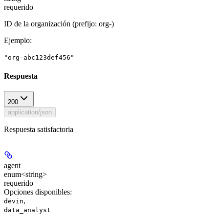
requerido
ID de la organización (prefijo: org-)
Ejemplo
:
"org-abc123def456"
Respuesta
200
application/json
Respuesta satisfactoria
agent
enum<string>
requerido
Opciones disponibles
:
,
devin
data_analyst