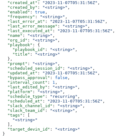
  "created_at"
: 
"2023-11-07T05:31:56Z"
,
  "created_by"
: 
"<string>"
,
  "enabled"
: 
true
,
  "frequency"
: 
"<string>"
,
  "last_error_at"
: 
"2023-11-07T05:31:56Z"
,
  "last_error_message"
: 
"<string>"
,
  "last_executed_at"
: 
"2023-11-07T05:31:56Z"
,
  "name"
: 
"<string>"
,
  "org_id"
: 
"<string>"
,
  "playbook"
: {
    "playbook_id"
: 
"<string>"
,
    "title"
: 
"<string>"
  },
  "prompt"
: 
"<string>"
,
  "scheduled_session_id"
: 
"<string>"
,
  "updated_at"
: 
"2023-11-07T05:31:56Z"
,
  "bypass_approval"
: 
false
,
  "interval_count"
: 
1
,
  "last_edited_by"
: 
"<string>"
,
  "platform"
: 
"<string>"
,
  "schedule_type"
: 
"recurring"
,
  "scheduled_at"
: 
"2023-11-07T05:31:56Z"
,
  "slack_channel_id"
: 
"<string>"
,
  "slack_team_id"
: 
"<string>"
,
  "tags"
: [
    "<string>"
  ],
  "target_devin_id"
: 
"<string>"
}