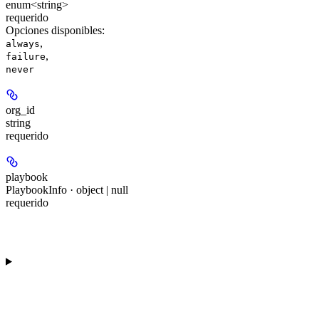
enum<string>
requerido
Opciones disponibles
:
,
always
,
failure
never
org_id
string
requerido
playbook
PlaybookInfo · object | null
requerido