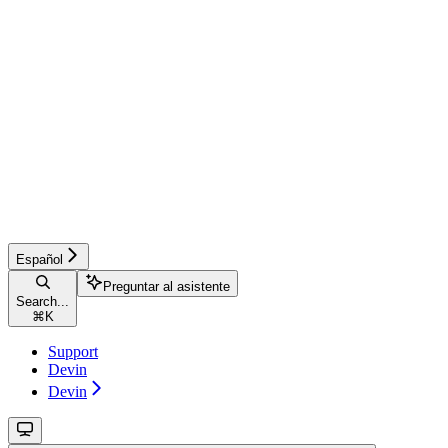
Español
Preguntar al asistente
Search...
⌘
K
Support
Devin
Devin