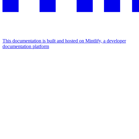
This documentation is built and hosted on Mintlify, a developer
documentation platform
Assistant
Responses
are
generated
using
AI
and
may
contain
mistakes.