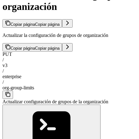
organización
Copiar página
Copiar página
Actualizar la configuración de grupos de organización
Copiar página
Copiar página
PUT
/
v3
/
enterprise
/
org-group-limits
Actualizar configuración de grupos de la organización