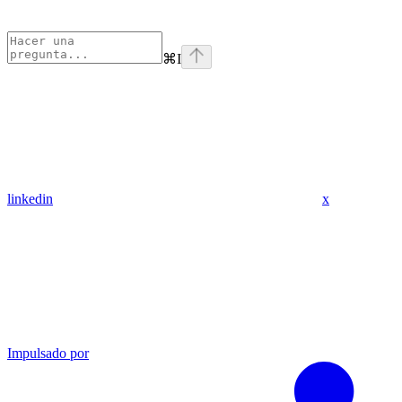
⌘
I
linkedin
x
Impulsado por