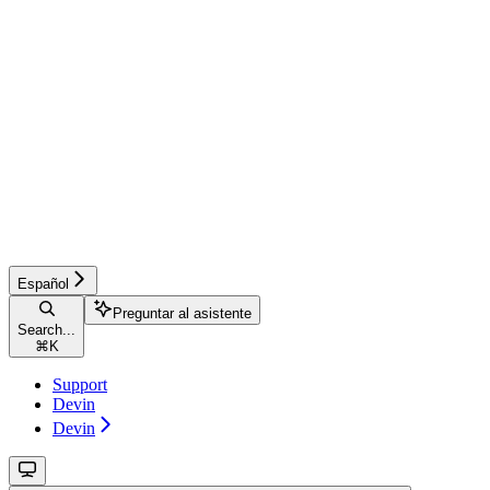
Español
Preguntar al asistente
Search...
⌘
K
Support
Devin
Devin