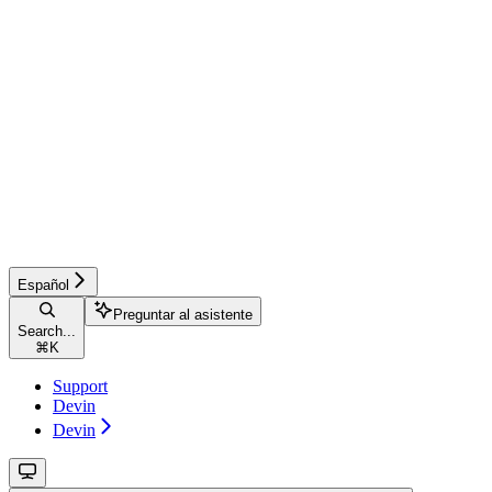
Español
Preguntar al asistente
Search...
⌘
K
Support
Devin
Devin