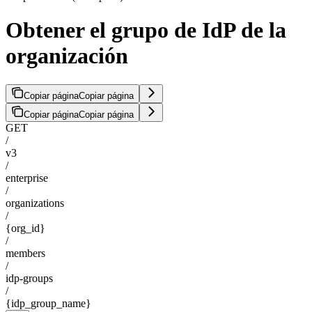
Obtener el grupo de IdP de la
organización
Copiar página
Copiar página
Copiar página
Copiar página
GET
/
v3
/
enterprise
/
organizations
/
{org_id}
/
members
/
idp-groups
/
{idp_group_name}