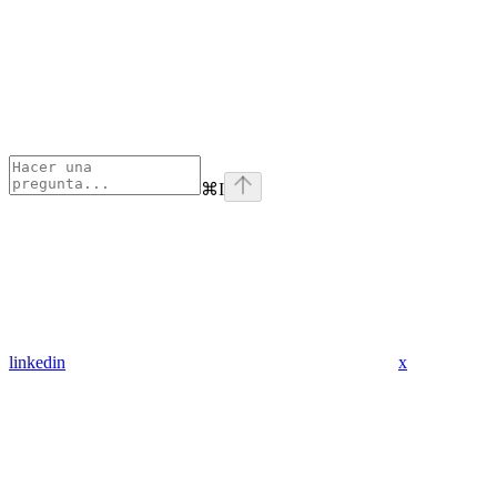
⌘
I
linkedin
x