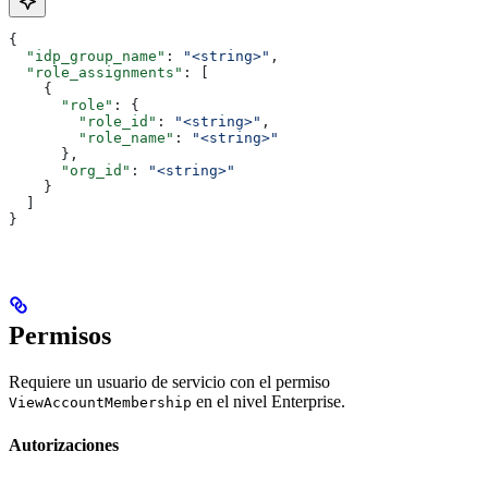
{
  "idp_group_name"
: 
"<string>"
,
  "role_assignments"
: [
    {
      "role"
: {
        "role_id"
: 
"<string>"
,
        "role_name"
: 
"<string>"
      },
      "org_id"
: 
"<string>"
    }
  ]
}
Permisos
Requiere un usuario de servicio con el permiso
en el nivel Enterprise.
ViewAccountMembership
Autorizaciones