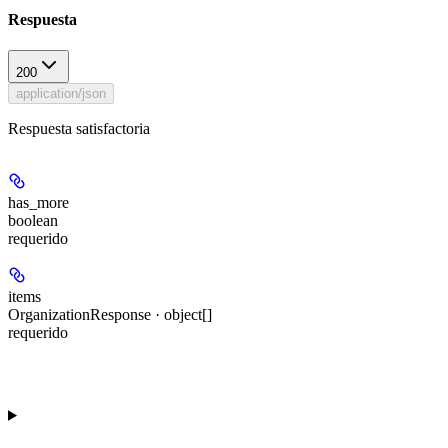
Respuesta
200
application/json
Respuesta satisfactoria
has_more
boolean
requerido
items
OrganizationResponse · object[]
requerido