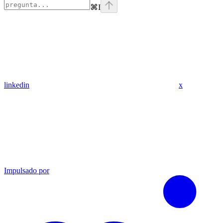
⌘
I
linkedin
x
Impulsado por