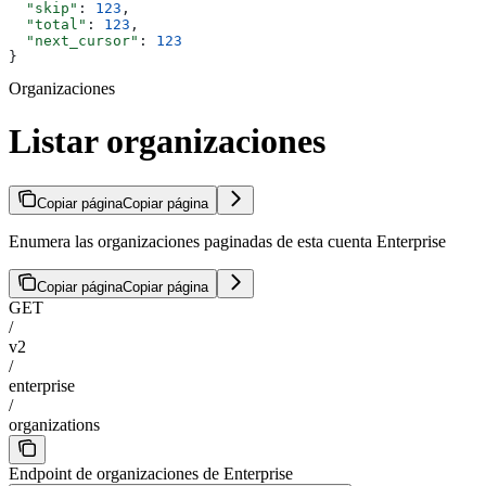
  "skip"
: 
123
,
  "total"
: 
123
,
  "next_cursor"
: 
123
}
Organizaciones
Listar organizaciones
Copiar página
Copiar página
Enumera las organizaciones paginadas de esta cuenta Enterprise
Copiar página
Copiar página
GET
/
v2
/
enterprise
/
organizations
Endpoint de organizaciones de Enterprise