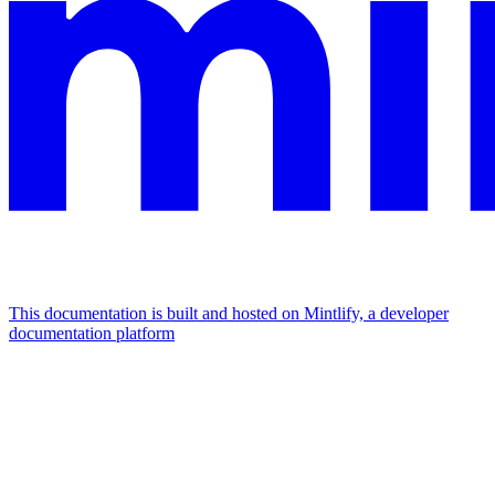
This documentation is built and hosted on Mintlify, a developer
documentation platform
Assistant
Responses
are