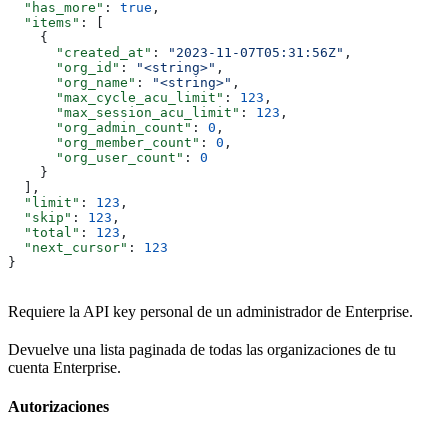
  "has_more"
: 
true
,
  "items"
: [
    {
      "created_at"
: 
"2023-11-07T05:31:56Z"
,
      "org_id"
: 
"<string>"
,
      "org_name"
: 
"<string>"
,
      "max_cycle_acu_limit"
: 
123
,
      "max_session_acu_limit"
: 
123
,
      "org_admin_count"
: 
0
,
      "org_member_count"
: 
0
,
      "org_user_count"
: 
0
    }
  ],
  "limit"
: 
123
,
  "skip"
: 
123
,
  "total"
: 
123
,
  "next_cursor"
: 
123
}
Requiere la API key personal de un administrador de Enterprise.
Devuelve una lista paginada de todas las organizaciones de tu
cuenta Enterprise.
Autorizaciones