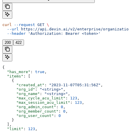
curl
 --request
 GET
 \
  --url
 https://api.devin.ai/v2/enterprise/organization
  --header
 'Authorization: Bearer <token>'
200
422
{
  "has_more"
: 
true
,
  "items"
: [
    {
      "created_at"
: 
"2023-11-07T05:31:56Z"
,
      "org_id"
: 
"<string>"
,
      "org_name"
: 
"<string>"
,
      "max_cycle_acu_limit"
: 
123
,
      "max_session_acu_limit"
: 
123
,
      "org_admin_count"
: 
0
,
      "org_member_count"
: 
0
,
      "org_user_count"
: 
0
    }
  ],
  "limit"
: 
123
,