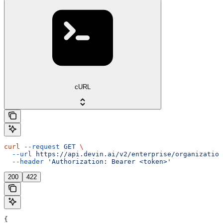
cURL
curl
 --request
 GET
 \
  --url
 https://api.devin.ai/v2/enterprise/organization
  --header
 'Authorization: Bearer <token>'
200
422
{