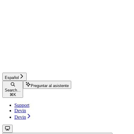
Español
Preguntar al asistente
Search...
⌘
K
Support
Devin
Devin